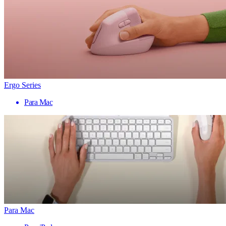
Ergo Series
Para Mac
Para Mac