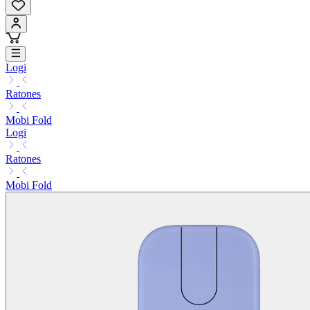
Logi
Ratones
Mobi Fold
Logi
Ratones
Mobi Fold