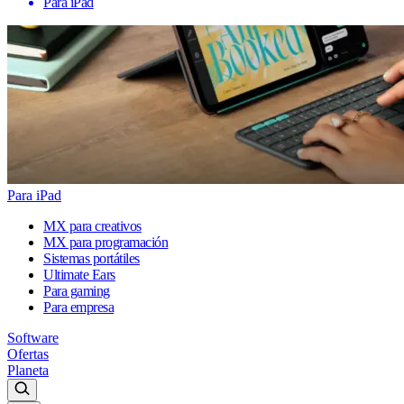
Para iPad
Para iPad
MX para creativos
MX para programación
Sistemas portátiles
Ultimate Ears
Para gaming
Para empresa
Software
Ofertas
Planeta