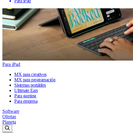
Para iPad
Para iPad
MX para creativos
MX para programación
Sistemas portátiles
Ultimate Ears
Para gaming
Para empresa
Software
Ofertas
Planeta