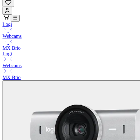
Logi
Webcams
MX Brio
Logi
Webcams
MX Brio