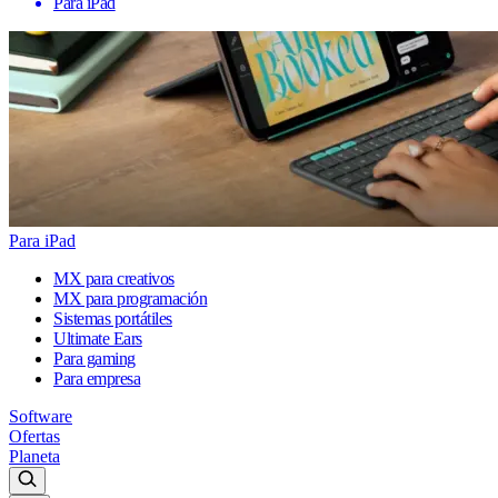
Para iPad
Para iPad
MX para creativos
MX para programación
Sistemas portátiles
Ultimate Ears
Para gaming
Para empresa
Software
Ofertas
Planeta