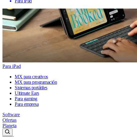
Para iPad
Para iPad
MX para creativos
MX para programación
Sistemas portátiles
Ultimate Ears
Para gaming
Para empresa
Software
Ofertas
Planeta