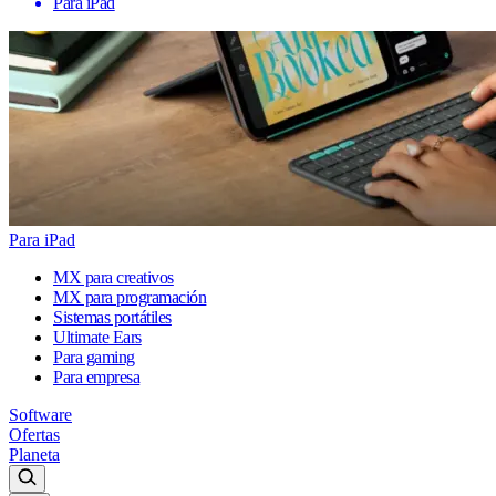
Para iPad
Para iPad
MX para creativos
MX para programación
Sistemas portátiles
Ultimate Ears
Para gaming
Para empresa
Software
Ofertas
Planeta