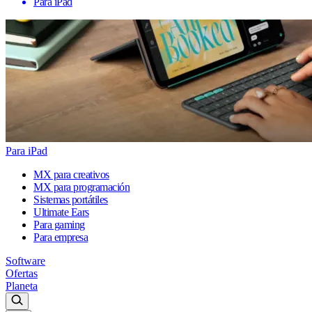
Para iPad
Para iPad
MX para creativos
MX para programación
Sistemas portátiles
Ultimate Ears
Para gaming
Para empresa
Software
Ofertas
Planeta