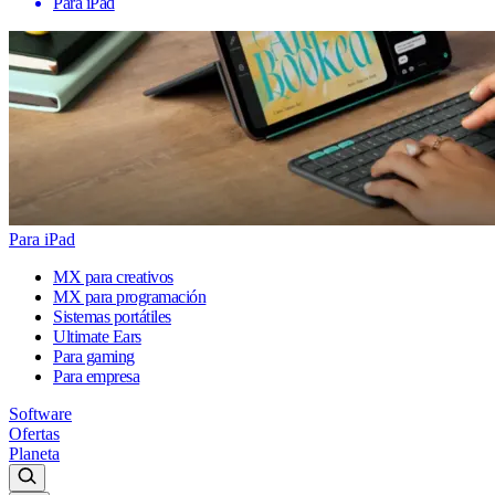
Para iPad
Para iPad
MX para creativos
MX para programación
Sistemas portátiles
Ultimate Ears
Para gaming
Para empresa
Software
Ofertas
Planeta