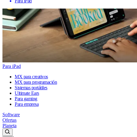
Para iPad
Para iPad
MX para creativos
MX para programación
Sistemas portátiles
Ultimate Ears
Para gaming
Para empresa
Software
Ofertas
Planeta