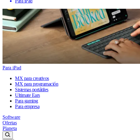
Para iPad
Para iPad
MX para creativos
MX para programación
Sistemas portátiles
Ultimate Ears
Para gaming
Para empresa
Software
Ofertas
Planeta