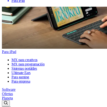
Para iPad
Para iPad
MX para creativos
MX para programación
Sistemas portátiles
Ultimate Ears
Para gaming
Para empresa
Software
Ofertas
Planeta