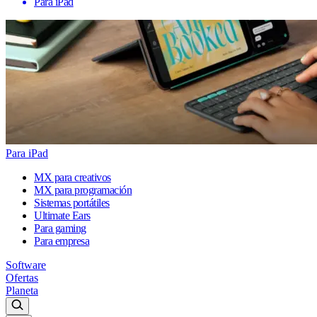
Para iPad
Para iPad
MX para creativos
MX para programación
Sistemas portátiles
Ultimate Ears
Para gaming
Para empresa
Software
Ofertas
Planeta