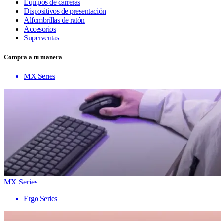
Equipos de carreras
Dispositivos de presentación
Alfombrillas de ratón
Accesorios
Superventas
Compra a tu manera
MX Series
MX Series
Ergo Series