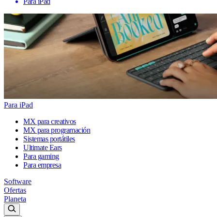
Para iPad
Para iPad
MX para creativos
MX para programación
Sistemas portátiles
Ultimate Ears
Para gaming
Para empresa
Software
Ofertas
Planeta