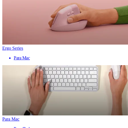
Ergo Series
Para Mac
Para Mac