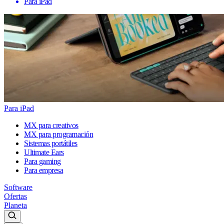
Para iPad
Para iPad
MX para creativos
MX para programación
Sistemas portátiles
Ultimate Ears
Para gaming
Para empresa
Software
Ofertas
Planeta