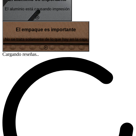
El aluminio está causando impresión
El empaque es importante
No se trata solamente de lo que hay en la caja
Cargando reseñas..