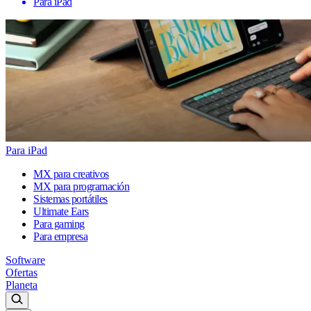
Para iPad
Para iPad
MX para creativos
MX para programación
Sistemas portátiles
Ultimate Ears
Para gaming
Para empresa
Software
Ofertas
Planeta