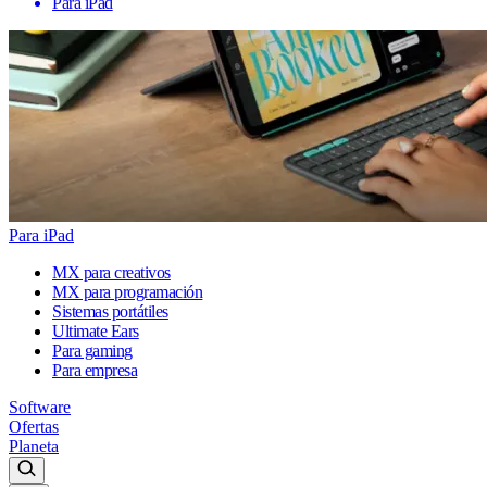
Para iPad
Para iPad
MX para creativos
MX para programación
Sistemas portátiles
Ultimate Ears
Para gaming
Para empresa
Software
Ofertas
Planeta