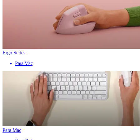
Ergo Series
Para Mac
Para Mac