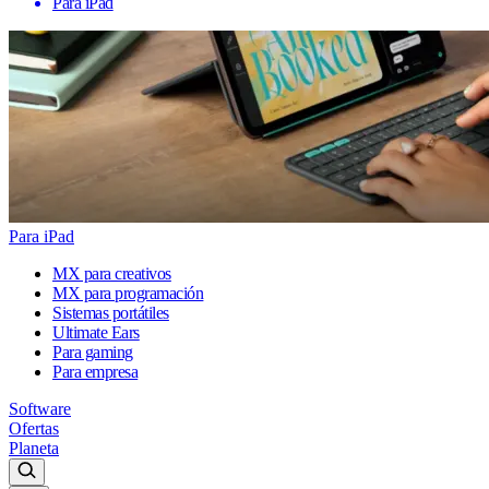
Para iPad
Para iPad
MX para creativos
MX para programación
Sistemas portátiles
Ultimate Ears
Para gaming
Para empresa
Software
Ofertas
Planeta