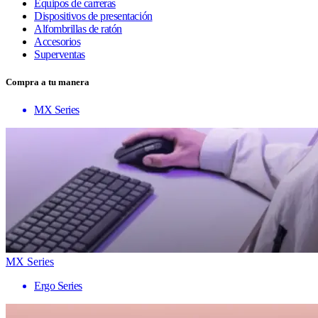
Equipos de carreras
Dispositivos de presentación
Alfombrillas de ratón
Accesorios
Superventas
Compra a tu manera
MX Series
MX Series
Ergo Series