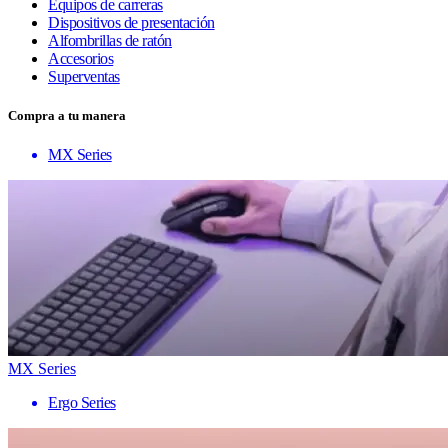
Equipos de carreras
Dispositivos de presentación
Alfombrillas de ratón
Accesorios
Superventas
Compra a tu manera
MX Series
MX Series
Ergo Series