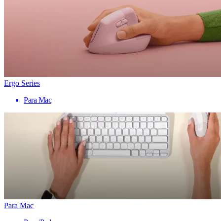
Ergo Series
Para Mac
Para Mac