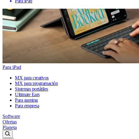
Para iPad
Para iPad
MX para creativos
MX para programación
Sistemas portátiles
Ultimate Ears
Para gaming
Para empresa
Software
Ofertas
Planeta