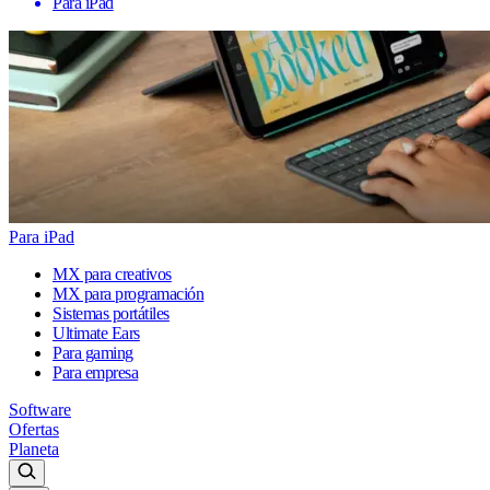
Para iPad
Para iPad
MX para creativos
MX para programación
Sistemas portátiles
Ultimate Ears
Para gaming
Para empresa
Software
Ofertas
Planeta