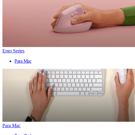
Ergo Series
Para Mac
Para Mac