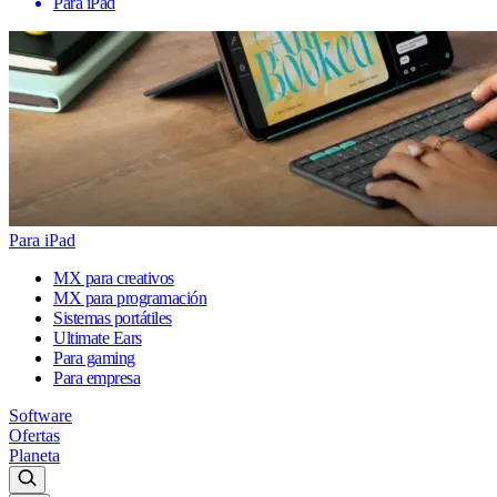
Para iPad
Para iPad
MX para creativos
MX para programación
Sistemas portátiles
Ultimate Ears
Para gaming
Para empresa
Software
Ofertas
Planeta