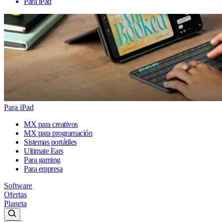
Para iPad
Para iPad
MX para creativos
MX para programación
Sistemas portátiles
Ultimate Ears
Para gaming
Para empresa
Software
Ofertas
Planeta