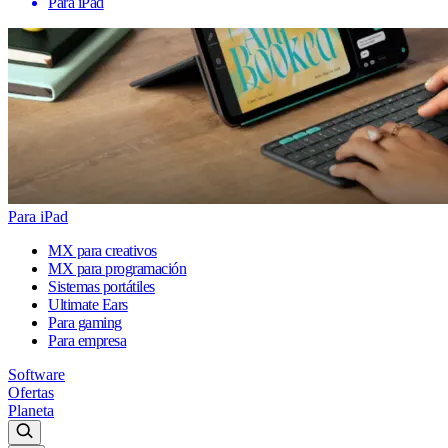
Para iPad
Para iPad
MX para creativos
MX para programación
Sistemas portátiles
Ultimate Ears
Para gaming
Para empresa
Software
Ofertas
Planeta