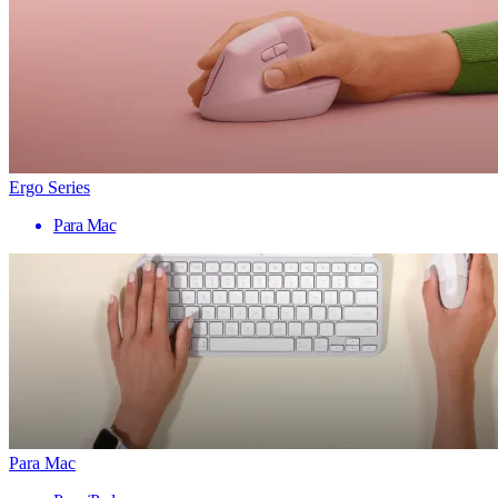
Ergo Series
Para Mac
Para Mac