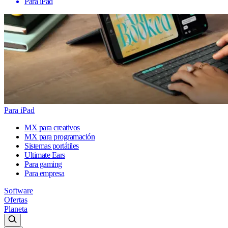
Para iPad
Para iPad
MX para creativos
MX para programación
Sistemas portátiles
Ultimate Ears
Para gaming
Para empresa
Software
Ofertas
Planeta