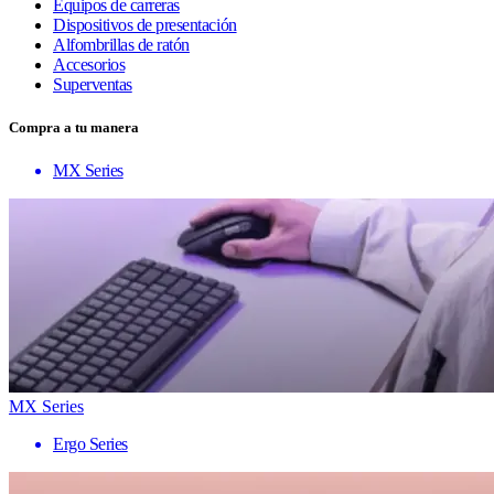
Equipos de carreras
Dispositivos de presentación
Alfombrillas de ratón
Accesorios
Superventas
Compra a tu manera
MX Series
MX Series
Ergo Series