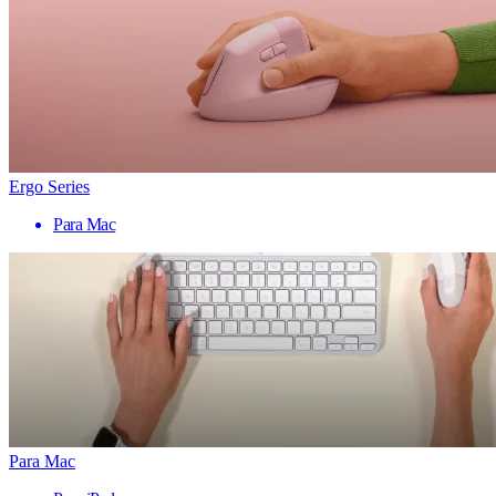
Ergo Series
Para Mac
Para Mac