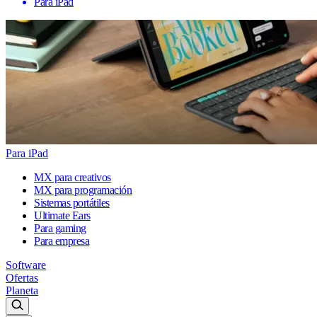
Para iPad
Para iPad
MX para creativos
MX para programación
Sistemas portátiles
Ultimate Ears
Para gaming
Para empresa
Software
Ofertas
Planeta