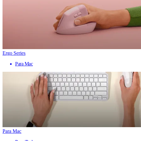
Ergo Series
Para Mac
Para Mac