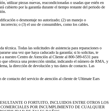
ción, utilizar piezas nuevas, reacondicionadas o usadas que estén en
á cubierto por la garantía durante el tiempo restante del periodo de
ión.
modificación o desmontaje no autorizado; (2) un manejo o
incorrecto; o (3) el uso de consumibles, como los cables.
a técnica. Todas las solicitudes de asistencia para reparaciones o
rarse una vez que haya caducado la garantía; si lo solicitas, te
ama a nuestro Centro de Atención al Cliente al 800-589-6531 para
o que ofrezca una protección similar, indicando el número de RMA, y
blema, la dirección de devolución y tus datos de contacto. Las
 de contacto del servicio de atención al cliente de Ultimate Ears
ESULTANTE O FORTUITO, INCLUIDOS ENTRE OTROS LOS
AS COMERCIALES POR INCUMPLIMIENTO DE CUALQUIER