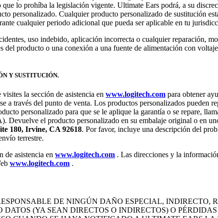
 que lo prohíba la legislación vigente. Ultimate Ears podrá, a su discre
cto personalizado. Cualquier producto personalizado de sustitución estar
urante cualquier periodo adicional que pueda ser aplicable en tu jurisdicc
ccidentes, uso indebido, aplicación incorrecta o cualquier reparación, 
s del producto o una conexión a una fuente de alimentación con voltaje 
N Y SUSTITUCIÓN.
visites la sección de asistencia en
www.logitech.com
para obtener ayud
rse a través del punto de venta. Los productos personalizados pueden repa
oducto personalizado para que se le aplique la garantía o se repare, ll
. Devuelve el producto personalizado en su embalaje original o en un
ite 180, Irvine, CA 92618
. Por favor, incluye una descripción del pro
nvío terrestre.
n de asistencia en
www.logitech.com
. Las direcciones y la información
 Web
www.logitech.com
.
ESPONSABLE DE NINGÚN DAÑO ESPECIAL, INDIRECTO, R
 O DATOS (YA SEAN DIRECTOS O INDIRECTOS) O PÉRDID