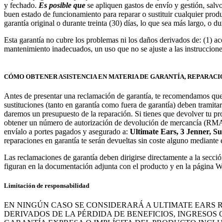
y fechado.
Es posible que
se apliquen gastos de envío y gestión, salvo
buen estado de funcionamiento para reparar o sustituir cualquier produ
garantía original o durante treinta (30) días, lo que sea más largo, o d
Esta garantía no cubre los problemas ni los daños derivados de: (1) a
mantenimiento inadecuados, un uso que no se ajuste a las instruccione
CÓMO OBTENER ASISTENCIA EN MATERIA DE GARANTÍA, REPARACIÓ
Antes de presentar una reclamación de garantía, te recomendamos que 
sustituciones (tanto en garantía como fuera de garantía) deben tramita
daremos un presupuesto de la reparación. Si tienes que devolver tu pr
obtener un número de autorización de devolución de mercancía (RMA)
envíalo a portes pagados y asegurado a:
Ultimate Ears, 3 Jenner, Su
reparaciones en garantía te serán devueltas sin coste alguno mediante e
Las reclamaciones de garantía deben dirigirse directamente a la secció
figuran en la documentación adjunta con el producto y en la página
Limitación de responsabilidad
EN NINGÚN CASO SE CONSIDERARÁ A ULTIMATE EARS R
DERIVADOS DE LA PÉRDIDA DE BENEFICIOS, INGRESOS