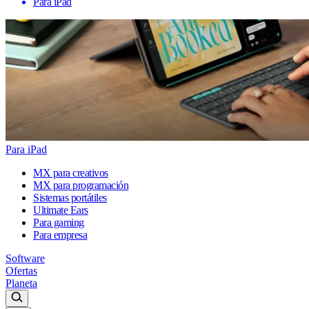
Para iPad
Para iPad
MX para creativos
MX para programación
Sistemas portátiles
Ultimate Ears
Para gaming
Para empresa
Software
Ofertas
Planeta