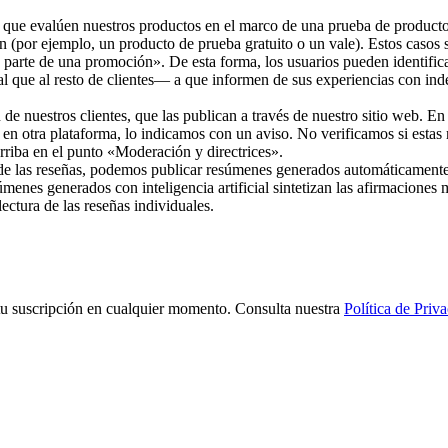
 a que evalúen nuestros productos en el marco de una prueba de producto
ón (por ejemplo, un producto de prueba gratuito o un vale). Estos casos
parte de una promoción». De esta forma, los usuarios pueden identifica
al que al resto de clientes— a que informen de sus experiencias con ind
 de nuestros clientes, que las publican a través de nuestro sitio web. E
o en otra plataforma, lo indicamos con un aviso. No verificamos si esta
rriba en el punto «Moderación y directrices».
 de las reseñas, podemos publicar resúmenes generados automáticamente a
úmenes generados con inteligencia artificial sintetizan las afirmaciones 
ectura de las reseñas individuales.
tu suscripción en cualquier momento. Consulta nuestra
Política de Priv