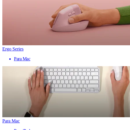
Ergo Series
Para Mac
Para Mac