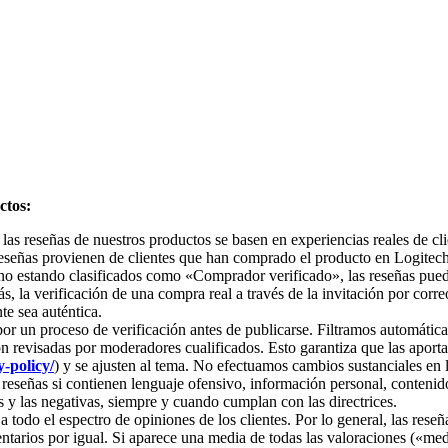
ctos:
as reseñas de nuestros productos se basen en experiencias reales de cli
eseñas provienen de clientes que han comprado el producto en Logitech 
n no estando clasificados como «Comprador verificado», las reseñas pue
, la verificación de una compra real a través de la invitación por correo
te sea auténtica.
 por un proceso de verificación antes de publicarse. Filtramos automáti
on revisadas por moderadores cualificados. Esto garantiza que las aport
-policy/
) y se ajusten al tema. No efectuamos cambios sustanciales en l
eseñas si contienen lenguaje ofensivo, información personal, contenido 
as y las negativas, siempre y cuando cumplan con las directrices.
 a todo el espectro de opiniones de los clientes. Por lo general, las res
tarios por igual. Si aparece una media de todas las valoraciones («media 