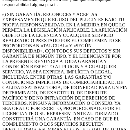
responsabilidad alguna para ti.
e) SIN GARANTÍA: RECONOCES Y ACEPTAS
EXPRESAMENTE QUE EL USO DEL PLUGIN ES BAJO TU
PROPIA RESPONSABILIDAD. EN LA MEDIDA EN QUE LO
PERMITA LA LEGISLACIÓN APLICABLE, LA APLICACIÓN
OBJETO DE LA LICENCIA Y CUALQUIER SERVICIO
REALIZADO O PRESTADO POR EL COMPLEMENTO SE
PROPORCIONAN «TAL CUAL» Y «SEGÚN
DISPONIBILIDAD», CON TODOS SUS DEFECTOS Y SIN
GARANTÍA DE NINGÚN TIPO, Y EL LICENCIANTE POR
LA PRESENTE RENUNCIA A TODA GARANTÍA Y
CONDICIÓN RESPECTO AL PLUGIN Y A CUALQUIER
SERVICIO, YA SEA EXPRESA, IMPLÍCITA O LEGAL,
INCLUIDAS, ENTRE OTRAS, LAS GARANTÍAS Y/O
CONDICIONES IMPLÍCITAS DE COMERCIABILIDAD, DE
CALIDAD SATISFACTORIA, DE IDONEIDAD PARA UN FIN
DETERMINADO, DE EXACTITUD, DE DISFRUTE
PACÍFICO Y DE NO INFRACCIÓN DE DERECHOS DE
TERCEROS. NINGUNA INFORMACIÓN O CONSEJO, YA
SEA ORAL O POR ESCRITO, PROPORCIONADO POR EL
LICENCIANTE O SU REPRESENTANTE AUTORIZADO
CONSTITUIRÁ UNA GARANTÍA. EN CASO DE QUE EL
COMPLEMENTO O LOS SERVICIOS RESULTEN
DEFECTUOSOS, ASUMIRÁS EL COSTE TOTAL DE TODAS