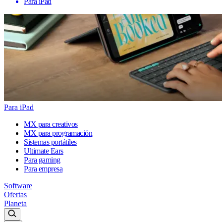
Para iPad
Para iPad
MX para creativos
MX para programación
Sistemas portátiles
Ultimate Ears
Para gaming
Para empresa
Software
Ofertas
Planeta