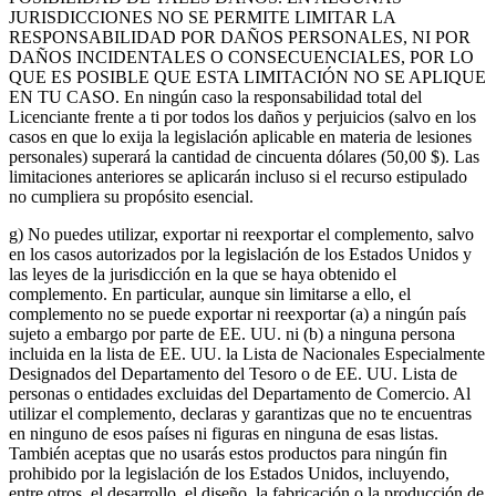
JURISDICCIONES NO SE PERMITE LIMITAR LA
RESPONSABILIDAD POR DAÑOS PERSONALES, NI POR
DAÑOS INCIDENTALES O CONSECUENCIALES, POR LO
QUE ES POSIBLE QUE ESTA LIMITACIÓN NO SE APLIQUE
EN TU CASO. En ningún caso la responsabilidad total del
Licenciante frente a ti por todos los daños y perjuicios (salvo en los
casos en que lo exija la legislación aplicable en materia de lesiones
personales) superará la cantidad de cincuenta dólares (50,00 $). Las
limitaciones anteriores se aplicarán incluso si el recurso estipulado
no cumpliera su propósito esencial.
g) No puedes utilizar, exportar ni reexportar el complemento, salvo
en los casos autorizados por la legislación de los Estados Unidos y
las leyes de la jurisdicción en la que se haya obtenido el
complemento. En particular, aunque sin limitarse a ello, el
complemento no se puede exportar ni reexportar (a) a ningún país
sujeto a embargo por parte de EE. UU. ni (b) a ninguna persona
incluida en la lista de EE. UU. la Lista de Nacionales Especialmente
Designados del Departamento del Tesoro o de EE. UU. Lista de
personas o entidades excluidas del Departamento de Comercio. Al
utilizar el complemento, declaras y garantizas que no te encuentras
en ninguno de esos países ni figuras en ninguna de esas listas.
También aceptas que no usarás estos productos para ningún fin
prohibido por la legislación de los Estados Unidos, incluyendo,
entre otros, el desarrollo, el diseño, la fabricación o la producción de