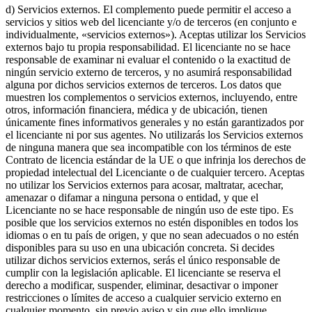
d) Servicios externos. El complemento puede permitir el acceso a
servicios y sitios web del licenciante y/o de terceros (en conjunto e
individualmente, «servicios externos»). Aceptas utilizar los Servicios
externos bajo tu propia responsabilidad. El licenciante no se hace
responsable de examinar ni evaluar el contenido o la exactitud de
ningún servicio externo de terceros, y no asumirá responsabilidad
alguna por dichos servicios externos de terceros. Los datos que
muestren los complementos o servicios externos, incluyendo, entre
otros, información financiera, médica y de ubicación, tienen
únicamente fines informativos generales y no están garantizados por
el licenciante ni por sus agentes. No utilizarás los Servicios externos
de ninguna manera que sea incompatible con los términos de este
Contrato de licencia estándar de la UE o que infrinja los derechos de
propiedad intelectual del Licenciante o de cualquier tercero. Aceptas
no utilizar los Servicios externos para acosar, maltratar, acechar,
amenazar o difamar a ninguna persona o entidad, y que el
Licenciante no se hace responsable de ningún uso de este tipo. Es
posible que los servicios externos no estén disponibles en todos los
idiomas o en tu país de origen, y que no sean adecuados o no estén
disponibles para su uso en una ubicación concreta. Si decides
utilizar dichos servicios externos, serás el único responsable de
cumplir con la legislación aplicable. El licenciante se reserva el
derecho a modificar, suspender, eliminar, desactivar o imponer
restricciones o límites de acceso a cualquier servicio externo en
cualquier momento, sin previo aviso y sin que ello implique