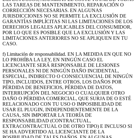
LAS TAREAS DE MANTENIMIENTO, REPARACIÓN O
CORRECCIÓN NECESARIAS. EN ALGUNAS
JURISDICCIONES NO SE PERMITE LA EXCLUSIÓN DE
GARANTÍAS IMPLÍCITAS NI LAS LIMITACIONES DE LOS
DERECHOS LEGALES APLICABLES DEL CONSUMIDOR,
POR LO QUE ES POSIBLE QUE LA EXCLUSIÓN Y LAS
LIMITACIONES ANTERIORES NO SE APLIQUEN EN TU
CASO.
f) Limitación de responsabilidad. EN LA MEDIDA EN QUE NO
LO PROHÍBA LA LEY, EN NINGÚN CASO EL
LICENCIANTE SERÁ RESPONSABLE DE LESIONES
PERSONALES NI DE NINGÚN DAÑO INCIDENTAL,
ESPECIAL, INDIRECTO O CONSECUENCIAL DE NINGÚN
TIPO, INCLUIDOS, ENTRE OTROS, LOS DAÑOS POR
PÉRDIDA DE BENEFICIOS, PÉRDIDA DE DATOS,
INTERRUPCIÓN DEL NEGOCIO O CUALQUIER OTRO
DAÑO O PÉRDIDA COMERCIAL, QUE SURJA DE O ESTÉ
RELACIONADO CON TU USO O IMPOSIBILIDAD DE
USAR EL PLUGIN, INDEPENDIENTEMENTE DE LA
CAUSA, SIN IMPORTAR LA TEORÍA DE
RESPONSABILIDAD (CONTRACTUAL,
EXTRACONTRACTUAL O DE OTRO TIPO) E INCLUSO SI
SE HA ADVERTIDO AL LICENCIANTE DE LA
POSIBILIDAD DE TALES DAÑOS. EN ALGUNAS