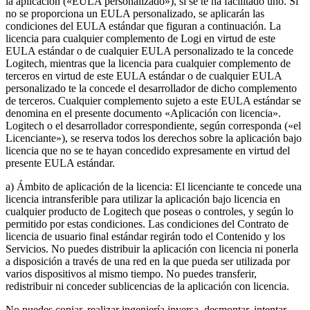
la aplicación («EULA personalizado»), si se te ha facilitado uno. Si
no se proporciona un EULA personalizado, se aplicarán las
condiciones del EULA estándar que figuran a continuación. La
licencia para cualquier complemento de Logi en virtud de este
EULA estándar o de cualquier EULA personalizado te la concede
Logitech, mientras que la licencia para cualquier complemento de
terceros en virtud de este EULA estándar o de cualquier EULA
personalizado te la concede el desarrollador de dicho complemento
de terceros. Cualquier complemento sujeto a este EULA estándar se
denomina en el presente documento «Aplicación con licencia».
Logitech o el desarrollador correspondiente, según corresponda («el
Licenciante»), se reserva todos los derechos sobre la aplicación bajo
licencia que no se te hayan concedido expresamente en virtud del
presente EULA estándar.
a) Ámbito de aplicación de la licencia: El licenciante te concede una
licencia intransferible para utilizar la aplicación bajo licencia en
cualquier producto de Logitech que poseas o controles, y según lo
permitido por estas condiciones. Las condiciones del Contrato de
licencia de usuario final estándar regirán todo el Contenido y los
Servicios. No puedes distribuir la aplicación con licencia ni ponerla
a disposición a través de una red en la que pueda ser utilizada por
varios dispositivos al mismo tiempo. No puedes transferir,
redistribuir ni conceder sublicencias de la aplicación con licencia.
No puedes copiar, realizar ingeniería inversa, desmontar, intentar