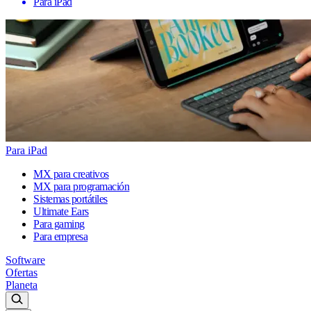
Para iPad
Para iPad
MX para creativos
MX para programación
Sistemas portátiles
Ultimate Ears
Para gaming
Para empresa
Software
Ofertas
Planeta