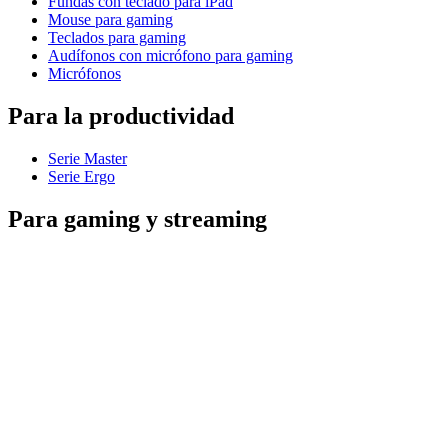
Fundas con teclado para iPad
Mouse para gaming
Teclados para gaming
Audífonos con micrófono para gaming
Micrófonos
Para la productividad
Serie Master
Serie Ergo
Para gaming y streaming
Astro Gaming
Pro Gaming
SIM Racing
Equipo para streaming
Para empresas
Ver equipos de simulación espacial
Ver productos para empresas
Software y servicios