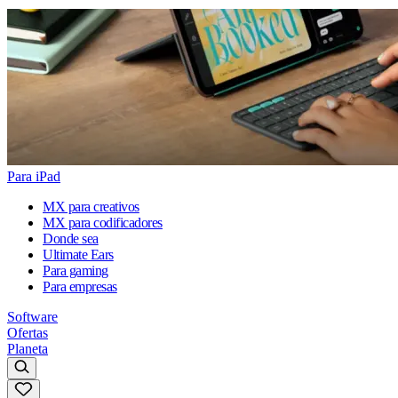
Para iPad
MX para creativos
MX para codificadores
Donde sea
Ultimate Ears
Para gaming
Para empresas
Software
Ofertas
Planeta