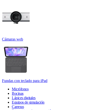
Cámaras web
Fundas con teclado para iPad
Micrófonos
Bocinas
Lápices digitales
Equipos de simulación
Carreras