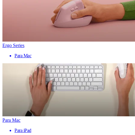
Ergo Series
Para Mac
Para Mac
Para iPad