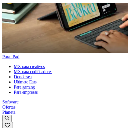
Para iPad
MX para creativos
MX para codificadores
Donde sea
Ultimate Ears
Para gaming
Para empresas
Software
Ofertas
Planeta