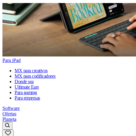
Para iPad
MX para creativos
MX para codificadores
Donde sea
Ultimate Ears
Para gaming
Para empresas
Software
Ofertas
Planeta