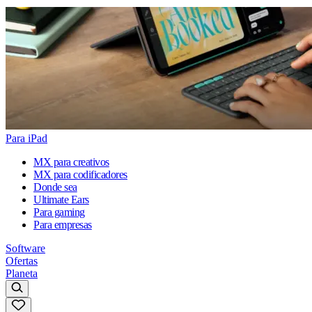
Para iPad
MX para creativos
MX para codificadores
Donde sea
Ultimate Ears
Para gaming
Para empresas
Software
Ofertas
Planeta