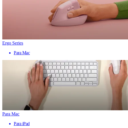
Ergo Series
Para Mac
Para Mac
Para iPad