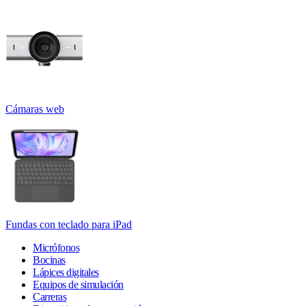
Cámaras web
Fundas con teclado para iPad
Micrófonos
Bocinas
Lápices digitales
Equipos de simulación
Carreras