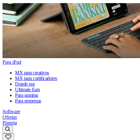
Para iPad
MX para creativos
MX para codificadores
Donde sea
Ultimate Ears
Para gaming
Para empresas
Software
Ofertas
Planeta