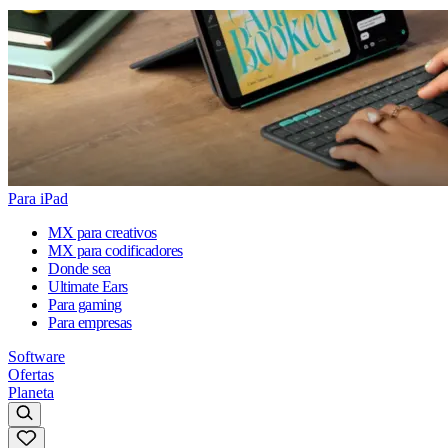
Para iPad
MX para creativos
MX para codificadores
Donde sea
Ultimate Ears
Para gaming
Para empresas
Software
Ofertas
Planeta