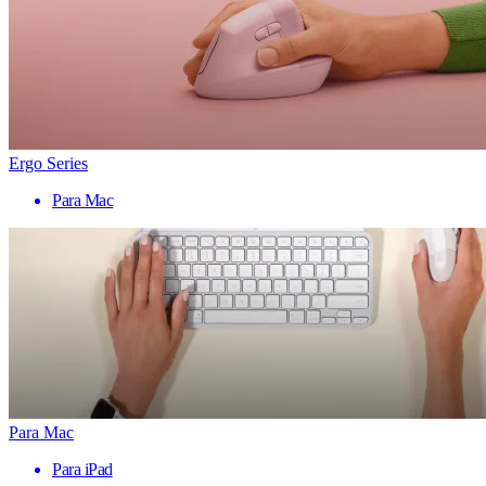
Ergo Series
Para Mac
Para Mac
Para iPad