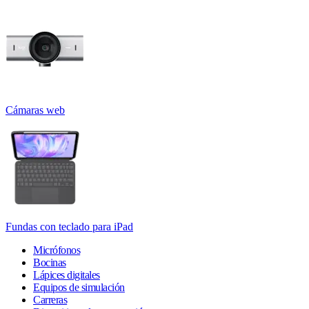
Cámaras web
Fundas con teclado para iPad
Micrófonos
Bocinas
Lápices digitales
Equipos de simulación
Carreras