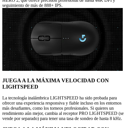
HERO 2, que ofrece precisión profesional de hasta 44K DPI y
seguimiento de más de 888+ IPS.
JUEGA A LA MÁXIMA VELOCIDAD CON
LIGHTSPEED
La tecnología inalámbrica LIGHTSPEED ha sido probada para
ofrecer una experiencia responsiva y fiable incluso en los entornos
más desafiantes, como los torneos profesionales. Si quieres un
rendimiento aún mejor, cambia al receptor PRO LIGHTSPEED (se
vende por separado) para tener una tasa de sondeo de hasta 8 kHz.