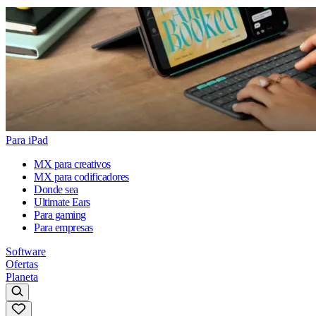
Para iPad
MX para creativos
MX para codificadores
Donde sea
Ultimate Ears
Para gaming
Para empresas
Software
Ofertas
Planeta