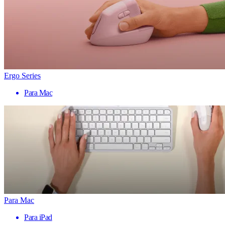
Ergo Series
Para Mac
Para Mac
Para iPad