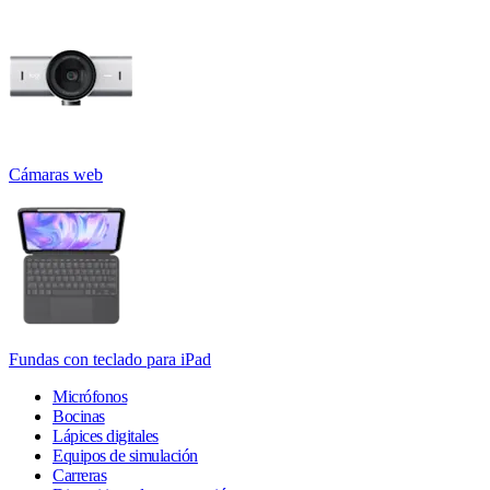
Cámaras web
Fundas con teclado para iPad
Micrófonos
Bocinas
Lápices digitales
Equipos de simulación
Carreras