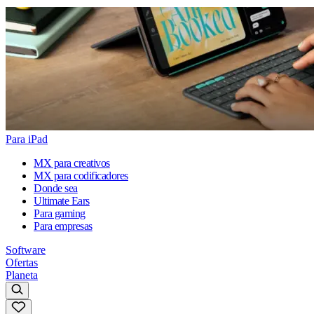
Para iPad
MX para creativos
MX para codificadores
Donde sea
Ultimate Ears
Para gaming
Para empresas
Software
Ofertas
Planeta