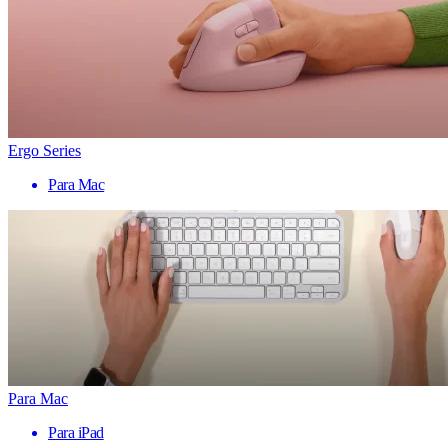
Ergo Series
Para Mac
Para Mac
Para iPad