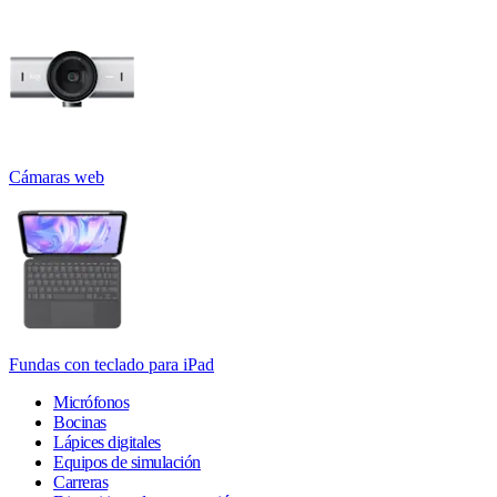
Cámaras web
Fundas con teclado para iPad
Micrófonos
Bocinas
Lápices digitales
Equipos de simulación
Carreras