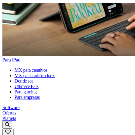
Para iPad
MX para creativos
MX para codificadores
Donde sea
Ultimate Ears
Para gaming
Para empresas
Software
Ofertas
Planeta