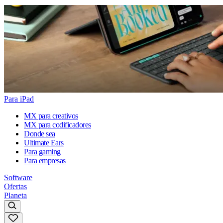
Para iPad
MX para creativos
MX para codificadores
Donde sea
Ultimate Ears
Para gaming
Para empresas
Software
Ofertas
Planeta