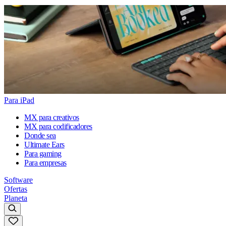
Para iPad
MX para creativos
MX para codificadores
Donde sea
Ultimate Ears
Para gaming
Para empresas
Software
Ofertas
Planeta