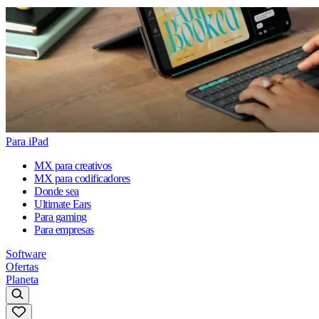
Para iPad
MX para creativos
MX para codificadores
Donde sea
Ultimate Ears
Para gaming
Para empresas
Software
Ofertas
Planeta