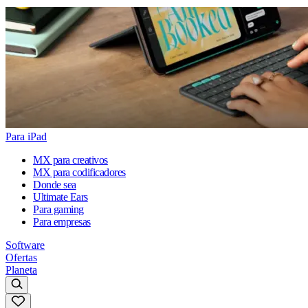
Para iPad
MX para creativos
MX para codificadores
Donde sea
Ultimate Ears
Para gaming
Para empresas
Software
Ofertas
Planeta