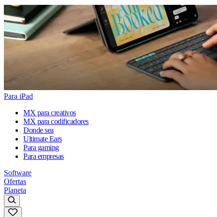
Para iPad
MX para creativos
MX para codificadores
Donde sea
Ultimate Ears
Para gaming
Para empresas
Software
Ofertas
Planeta