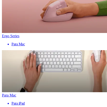
Ergo Series
Para Mac
Para Mac
Para iPad