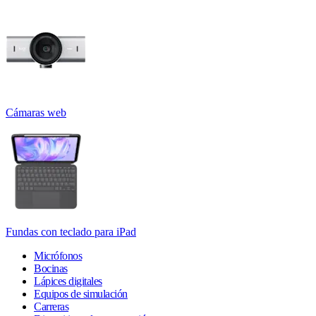
Cámaras web
Fundas con teclado para iPad
Micrófonos
Bocinas
Lápices digitales
Equipos de simulación
Carreras