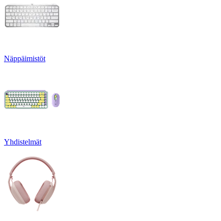
Näppäimistöt
Yhdistelmät