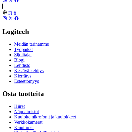
FI,fi
Logitech
Meidän tarinamme
Työpaikat
Sijoittajat
Blogi
Lehdistö
Kestävä kehitys
Kierrätys
Esteettömyys
Osta tuotteita
Hiiret
Näppäimistöt
Kuulokemikrofonit ja kuulokkeet
Verkkokamerat
Kaiuttimet