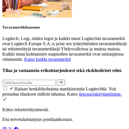
Tavaramerkkilausunto
Logitech, Logi, niiden logot ja kaikki muut Logitechin tavaramerkit
ovat Logitech Europe S.A.:n ja/tai sen tytäryhtiöiden tavaramerkkejä
tai rekisteröityjä tavaramerkkejä Yhdysvalloissa ja muissa maissa.
Kaikki muut kolmansien osapuolten tavaramerkit ovat omistajiensa
omaisuutta.
Katso kaikki tavaramerkit
Tilaa ja vastaanota erikoistarjouksesi sekä eksklusiiviset edut.
Haluan henkilökohtaista markkinointia Logitechltä. Voit
peruuttaa tilauksen milloin tahansa. Katso
tietosuojakäytäntömme.
Kiitos rekisteröitymisestä.
Etsi tervetuliaistarjous postilaatikostasi.