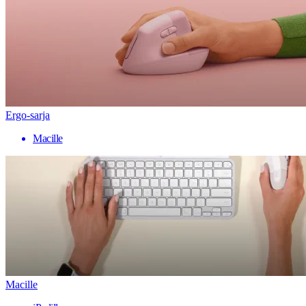
Ergo-sarja
Macille
Macille