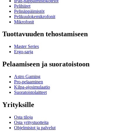
iPad-näppäimistökotelot
Pelihiiret
Pelinäppäimistöt
Pelikuulokemikrofonit
Mikrofonit
Tuottavuuden tehostamiseen
Master Series
Ergo-sarja
Pelaamiseen ja suoratoistoon
Astro Gaming
Pro-pelaaminen
Kilpa-ajosimulaatio
Suoratoistolaitteet
Yrityksille
Osta tiloja
Osta yritystuotteita
Ohjelmistot ja palvelut