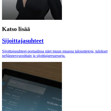
Katso lisää
Sijoittajasuhteet
Sijoittajasuhteet-portaalissa näet muun muassa taloustietoja, tulokset
neljännesvuosittain ja sijoittajaresursseja.