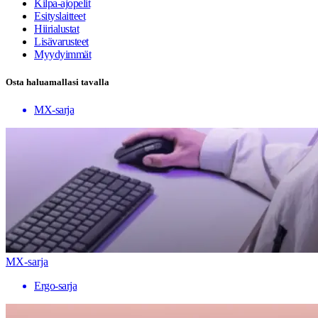
Kilpa-ajopelit
Esityslaitteet
Hiirialustat
Lisävarusteet
Myydyimmät
Osta haluamallasi tavalla
MX-sarja
MX-sarja
Ergo-sarja