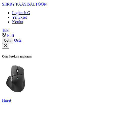
SIIRRY PÄÄSISÄLTÖÖN
Logitech G
Yritykset
Koulut
Tuki
FI,fi
Osta
Osta
Osta luokan mukaan
Hiiret