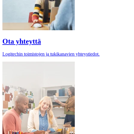
Ota yhteyttä
Logitechin toimistojen ja tukikanavien yhteystiedot.