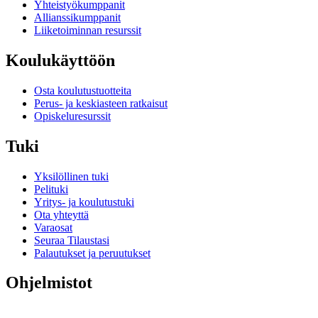
Yhteistyökumppanit
Allianssikumppanit
Liiketoiminnan resurssit
Koulukäyttöön
Osta koulutustuotteita
Perus- ja keskiasteen ratkaisut
Opiskeluresurssit
Tuki
Yksilöllinen tuki
Pelituki
Yritys- ja koulutustuki
Ota yhteyttä
Varaosat
Seuraa Tilaustasi
Palautukset ja peruutukset
Ohjelmistot
G HUB pelaamiseen ja suoratoistoon