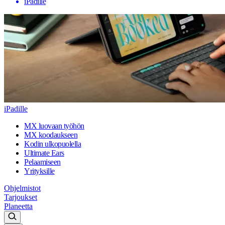
iPadille
iPadille
MX luovaan työhön
MX koodaukseen
Kodin ulkopuolella
Ultimate Ears
Pelaamiseen
Yrityksille
Ohjelmistot
Tarjoukset
Planeetta