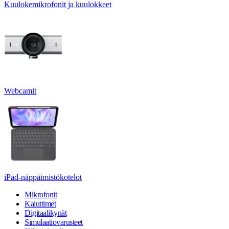
Kuulokemikrofonit ja kuulokkeet
Webcamit
iPad-näppäimistökotelot
Mikrofonit
Kaiuttimet
Digitaalikynät
Simulaatiovarusteet