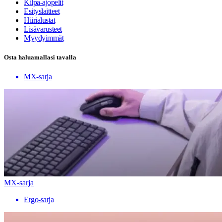
Kilpa-ajopelit
Esityslaitteet
Hiirialustat
Lisävarusteet
Myydyimmät
Osta haluamallasi tavalla
MX-sarja
MX-sarja
Ergo-sarja