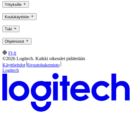
Yrityksille
Koulukäyttöön
Tuki
Ohjelmistot
FI,fi
©2026 Logitech. Kaikki oikeudet pidätetään
Käyttöehdot
Sivustohakemisto
Logitech