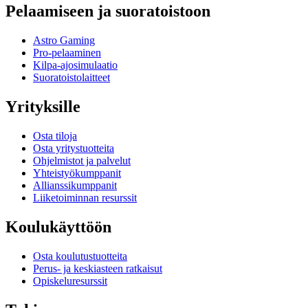
Pelaamiseen ja suoratoistoon
Astro Gaming
Pro-pelaaminen
Kilpa-ajosimulaatio
Suoratoistolaitteet
Yrityksille
Osta tiloja
Osta yritystuotteita
Ohjelmistot ja palvelut
Yhteistyökumppanit
Allianssikumppanit
Liiketoiminnan resurssit
Koulukäyttöön
Osta koulutustuotteita
Perus- ja keskiasteen ratkaisut
Opiskeluresurssit