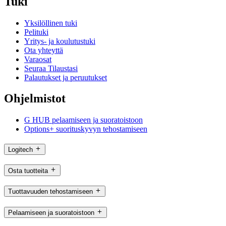
Tuki
Yksilöllinen tuki
Pelituki
Yritys- ja koulutustuki
Ota yhteyttä
Varaosat
Seuraa Tilaustasi
Palautukset ja peruutukset
Ohjelmistot
G HUB pelaamiseen ja suoratoistoon
Options+ suorituskyvyn tehostamiseen
Logitech
Osta tuotteita
Tuottavuuden tehostamiseen
Pelaamiseen ja suoratoistoon