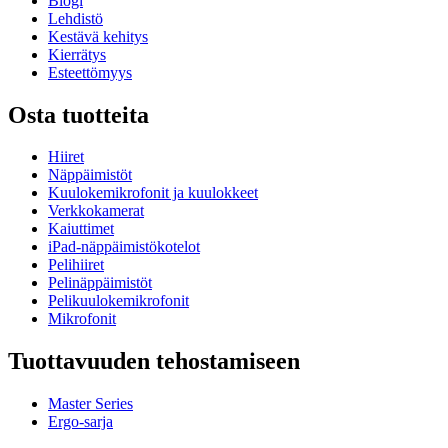
Blogi
Lehdistö
Kestävä kehitys
Kierrätys
Esteettömyys
Osta tuotteita
Hiiret
Näppäimistöt
Kuulokemikrofonit ja kuulokkeet
Verkkokamerat
Kaiuttimet
iPad-näppäimistökotelot
Pelihiiret
Pelinäppäimistöt
Pelikuulokemikrofonit
Mikrofonit
Tuottavuuden tehostamiseen
Master Series
Ergo-sarja