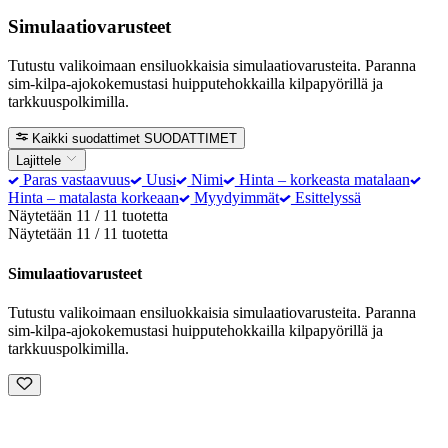
Simulaatiovarusteet
Tutustu valikoimaan ensiluokkaisia simulaatiovarusteita. Paranna
sim-kilpa-ajokokemustasi huipputehokkailla kilpapyörillä ja
tarkkuuspolkimilla.
Kaikki suodattimet
SUODATTIMET
Lajittele
Paras vastaavuus
Uusi
Nimi
Hinta – korkeasta matalaan
Hinta – matalasta korkeaan
Myydyimmät
Esittelyssä
Näytetään 11 / 11 tuotetta
Näytetään 11 / 11 tuotetta
Simulaatiovarusteet
Tutustu valikoimaan ensiluokkaisia simulaatiovarusteita. Paranna
sim-kilpa-ajokokemustasi huipputehokkailla kilpapyörillä ja
tarkkuuspolkimilla.