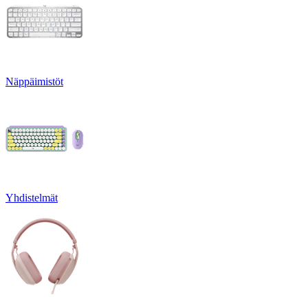
Näppäimistöt
Yhdistelmät