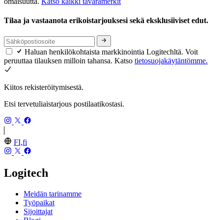
omaisuutta.
Katso kaikki tavaramerkit
Tilaa ja vastaanota erikoistarjouksesi sekä eksklusiiviset edut.
Haluan henkilökohtaista markkinointia Logitechltä. Voit
peruuttaa tilauksen milloin tahansa. Katso
tietosuojakäytäntömme.
Kiitos rekisteröitymisestä.
Etsi tervetuliaistarjous postilaatikostasi.
FI,fi
Logitech
Meidän tarinamme
Työpaikat
Sijoittajat