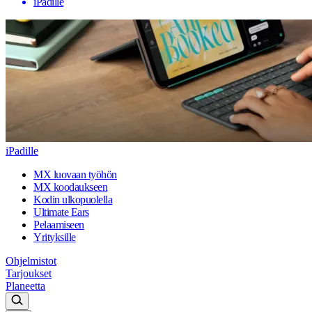
iPadille
iPadille
MX luovaan työhön
MX koodaukseen
Kodin ulkopuolella
Ultimate Ears
Pelaamiseen
Yrityksille
Ohjelmistot
Tarjoukset
Planeetta