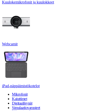
Kuulokemikrofonit ja kuulokkeet
Webcamit
iPad-näppäimistökotelot
Mikrofonit
Kaiuttimet
Digitaalikynät
Simulaatiovarusteet