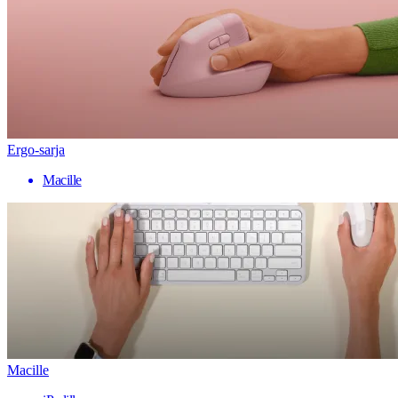
Ergo-sarja
Macille
Macille