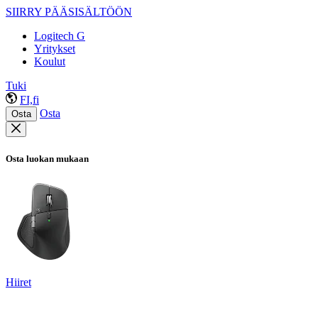
SIIRRY PÄÄSISÄLTÖÖN
Logitech G
Yritykset
Koulut
Tuki
FI,fi
Osta
Osta
Osta luokan mukaan
Hiiret