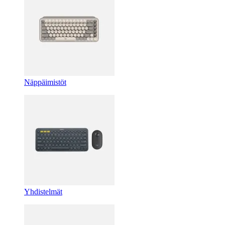
Näppäimistöt
Yhdistelmät