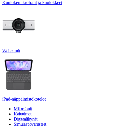
Kuulokemikrofonit ja kuulokkeet
Webcamit
iPad-näppäimistökotelot
Mikrofonit
Kaiuttimet
Digitaalikynät
Simulaatiovarusteet