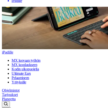
iPadille
iPadille
MX luovaan työhön
MX koodaukseen
Kodin ulkopuolella
Ultimate Ears
Pelaamiseen
Yrityksille
Ohjelmistot
Tarjoukset
Planeetta