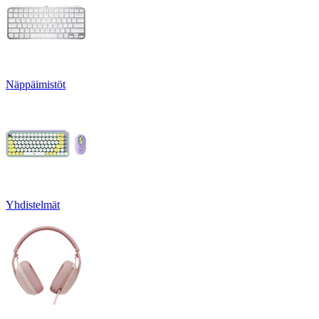
Näppäimistöt
Yhdistelmät