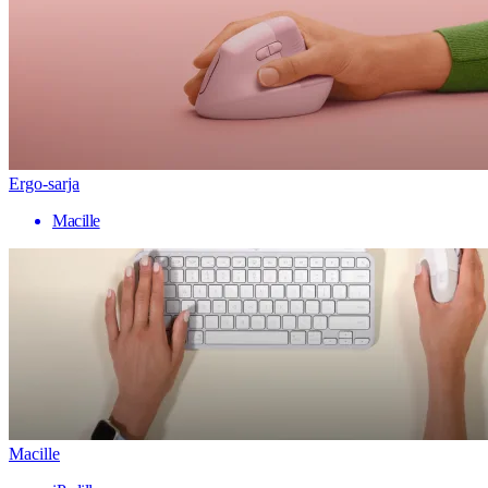
Ergo-sarja
Macille
Macille