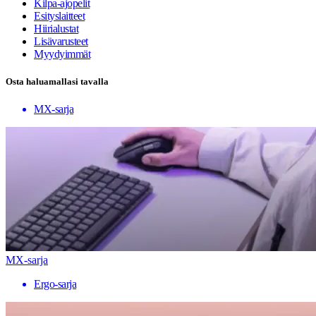
Kilpa-ajopelit
Esityslaitteet
Hiirialustat
Lisävarusteet
Myydyimmät
Osta haluamallasi tavalla
MX-sarja
MX-sarja
Ergo-sarja