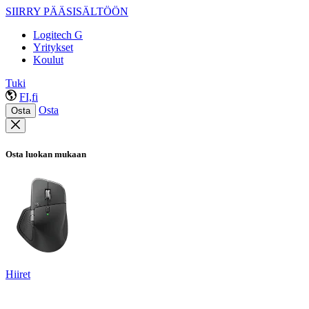
SIIRRY PÄÄSISÄLTÖÖN
Logitech G
Yritykset
Koulut
Tuki
FI,fi
Osta
Osta
Osta luokan mukaan
Hiiret