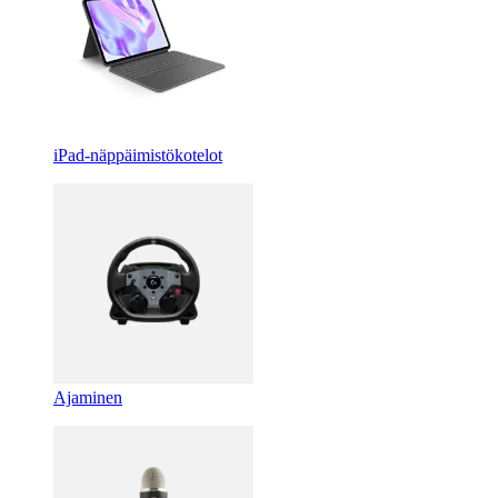
iPad-näppäimistökotelot
Ajaminen