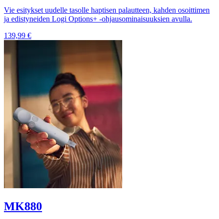
Vie esitykset uudelle tasolle haptisen palautteen, kahden osoittimen
ja edistyneiden Logi Options+ -ohjausominaisuuksien avulla.
139,99 €
MK880