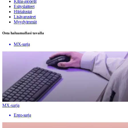
Kilpa-ajopelit
Esityslaitteet
Hiirialustat
Lisävarusteet
Myydyimmät
Osta haluamallasi tavalla
MX-sarja
MX-sarja
Ergo-sarja