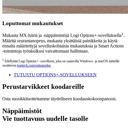
Loputtomat mukautukset
1
Mukauta MX-hiiriä ja -näppäimistöjä Logi Options+-sovelluksella
.
Määritä seurantanopeus, mukauta yksittäisiä painikkeita ja käytä
ennalta määritettyjä sovelluskohtaisia mukautuksia ja Smart Actions
-toimintoja työnkulkusi vaivattomaan hallintaan.
1
Edellyttää Logi Options+ -sovellusta, joka on saatavilla Windows- ja macOS-laitteille
osoitteesta
logitech.com/optionsplus
TUTUSTU OPTIONS+-SOVELLUKSEEN
Perustarvikkeet koodareille
Osta suosikkituotteitamme täydelliseen koodauskokoonpanoon.
Näppäimistöt
Vie tuottavuus uudelle tasolle