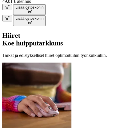
49,01 € alennus
Lisää ostoskoriin
Lisää ostoskoriin
Hiiret
Koe huipputarkkuus
Tarkat ja edistykselliset hiiret optimoituihin työnkulkuihin.