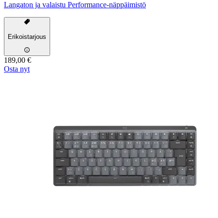
Langaton ja valaistu Performance-näppäimistö
Erikoistarjous
189,00 €
Osta nyt