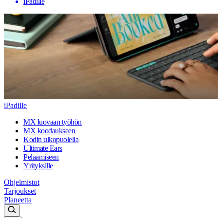
iPadille
iPadille
MX luovaan työhön
MX koodaukseen
Kodin ulkopuolella
Ultimate Ears
Pelaamiseen
Yrityksille
Ohjelmistot
Tarjoukset
Planeetta