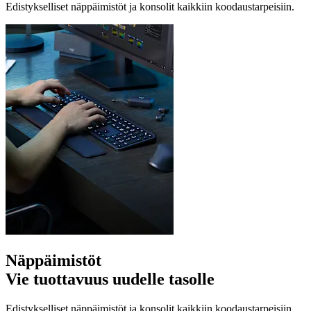
Edistykselliset näppäimistöt ja konsolit kaikkiin koodaustarpeisiin.
Näppäimistöt
Vie tuottavuus uudelle tasolle
Edistykselliset näppäimistöt ja konsolit kaikkiin koodaustarpeisiin.