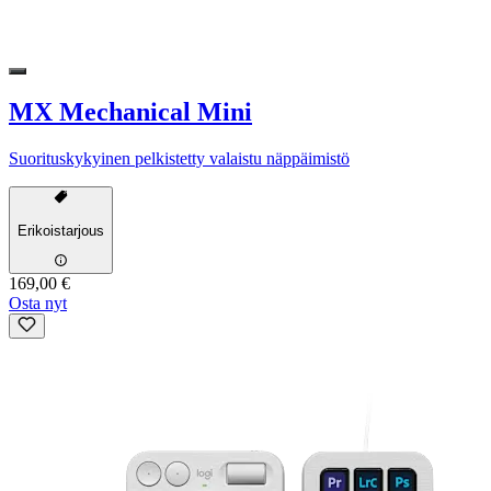
MX Mechanical Mini
Suorituskykyinen pelkistetty valaistu näppäimistö
Erikoistarjous
169,00 €
Osta nyt