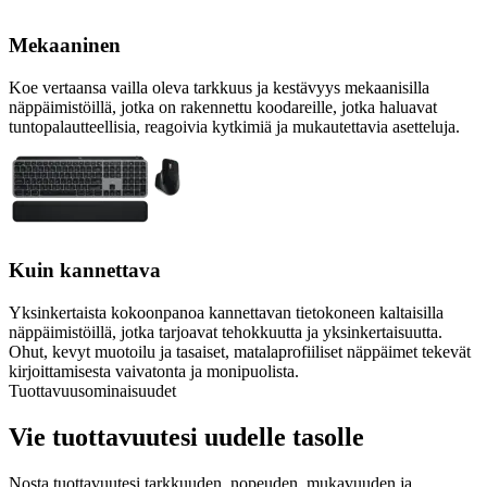
Mekaaninen
Koe vertaansa vailla oleva tarkkuus ja kestävyys mekaanisilla
näppäimistöillä, jotka on rakennettu koodareille, jotka haluavat
tuntopalautteellisia, reagoivia kytkimiä ja mukautettavia asetteluja.
Kuin kannettava
Yksinkertaista kokoonpanoa kannettavan tietokoneen kaltaisilla
näppäimistöillä, jotka tarjoavat tehokkuutta ja yksinkertaisuutta.
Ohut, kevyt muotoilu ja tasaiset, matalaprofiiliset näppäimet tekevät
kirjoittamisesta vaivatonta ja monipuolista.
Tuottavuusominaisuudet
Vie tuottavuutesi uudelle tasolle
Nosta tuottavuutesi tarkkuuden, nopeuden, mukavuuden ja