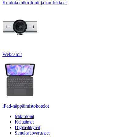
Kuulokemikrofonit ja kuulokkeet
Webcamit
iPad-näppäimistökotelot
Mikrofonit
Kaiuttimet
Digitaalikynät
Simulaatiovarusteet