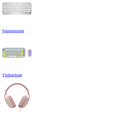
Näppäimistöt
Yhdistelmät