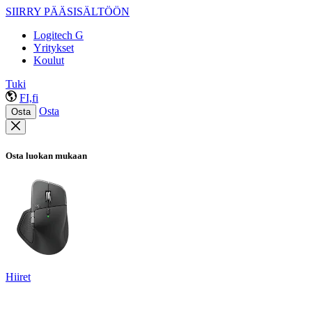
SIIRRY PÄÄSISÄLTÖÖN
Logitech G
Yritykset
Koulut
Tuki
FI,fi
Osta
Osta
Osta luokan mukaan
Hiiret