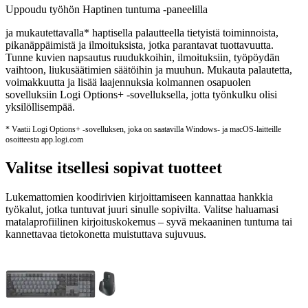
Uppoudu työhön Haptinen tuntuma ‑paneelilla
ja mukautettavalla* haptisella palautteella tietyistä toiminnoista,
pikanäppäimistä ja ilmoituksista, jotka parantavat tuottavuutta.
Tunne kuvien napsautus ruudukkoihin, ilmoituksiin, työpöydän
vaihtoon, liukusäätimien säätöihin ja muuhun. Mukauta palautetta,
voimakkuutta ja lisää laajennuksia kolmannen osapuolen
sovelluksiin Logi Options+ -sovelluksella, jotta työnkulku olisi
yksilöllisempää.
* Vaatii Logi Options+ ‑sovelluksen, joka on saatavilla Windows- ja macOS-laitteille
osoitteesta app.logi.com
Valitse itsellesi sopivat tuotteet
Lukemattomien koodirivien kirjoittamiseen kannattaa hankkia
työkalut, jotka tuntuvat juuri sinulle sopivilta. Valitse haluamasi
matalaprofiilinen kirjoituskokemus – syvä mekaaninen tuntuma tai
kannettavaa tietokonetta muistuttava sujuvuus.