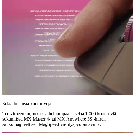
Selaa tuhansia koodirivejä
Tee virheenkorjauksesta helpompaa ja selaa 1 000 koodiriviä
sekunnissa MX Master 4- tai MX Anywhere 3S -hiiren
sähkömagneettisen MagSpeed-vierityspyörän avulla.