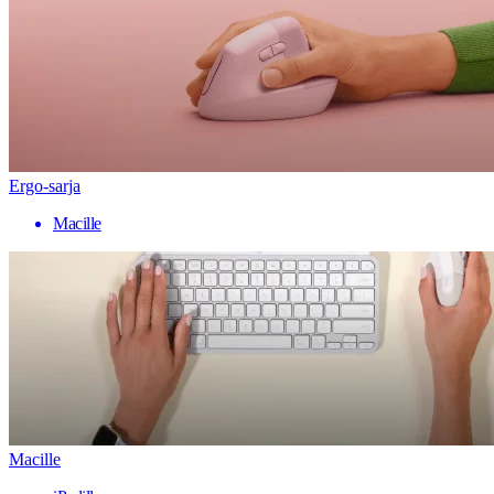
Ergo-sarja
Macille
Macille