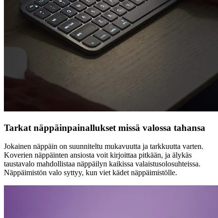
Tarkat näppäinpainallukset missä valossa tahansa
Jokainen näppäin on suunniteltu mukavuutta ja tarkkuutta varten.
Koverien näppäinten ansiosta voit kirjoittaa pitkään, ja älykäs
taustavalo mahdollistaa näppäilyn kaikissa valaistusolosuhteissa.
Näppäimistön valo syttyy, kun viet kädet näppäimistölle.