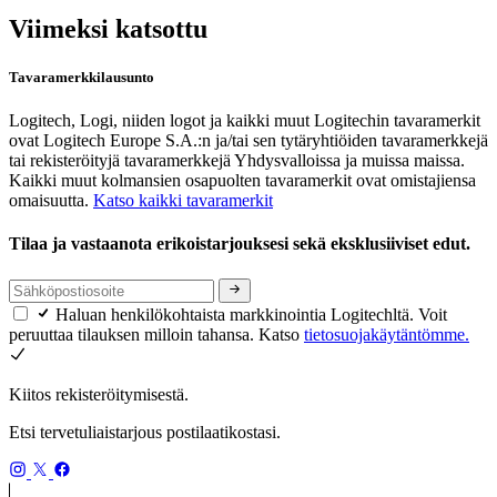
Viimeksi katsottu
Tavaramerkkilausunto
Logitech, Logi, niiden logot ja kaikki muut Logitechin tavaramerkit
ovat Logitech Europe S.A.:n ja/tai sen tytäryhtiöiden tavaramerkkejä
tai rekisteröityjä tavaramerkkejä Yhdysvalloissa ja muissa maissa.
Kaikki muut kolmansien osapuolten tavaramerkit ovat omistajiensa
omaisuutta.
Katso kaikki tavaramerkit
Tilaa ja vastaanota erikoistarjouksesi sekä eksklusiiviset edut.
Haluan henkilökohtaista markkinointia Logitechltä. Voit
peruuttaa tilauksen milloin tahansa. Katso
tietosuojakäytäntömme.
Kiitos rekisteröitymisestä.
Etsi tervetuliaistarjous postilaatikostasi.