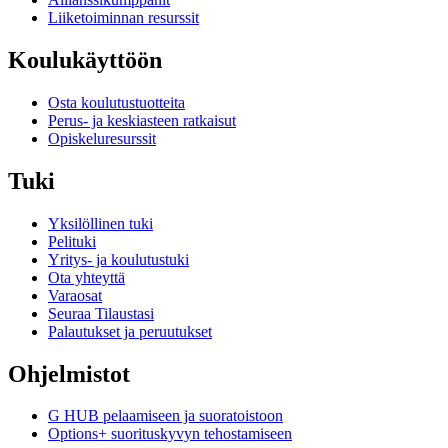
Liiketoiminnan resurssit
Koulukäyttöön
Osta koulutustuotteita
Perus- ja keskiasteen ratkaisut
Opiskeluresurssit
Tuki
Yksilöllinen tuki
Pelituki
Yritys- ja koulutustuki
Ota yhteyttä
Varaosat
Seuraa Tilaustasi
Palautukset ja peruutukset
Ohjelmistot
G HUB pelaamiseen ja suoratoistoon
Options+ suorituskyvyn tehostamiseen