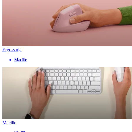
Ergo-sarja
Macille
Macille