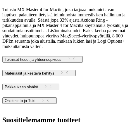
Tutustu MX Master 4 for Maciin, joka tarjoaa mukautettavan
haptisen palautteen tietyistä toiminnoista immersiivisen hallinnan ja
tarkkuuden avulla. Säästä jopa 33% ajasta Actions Ring -
pikanäppäimillä ja MX Master 4 for Macilla käyttämällä työkaluja ja
suodattimia osoittimella. Lisäominaisuudet: Kaksi kertaa paremmat
yhteydet, huippunopea vieritys MagSpeed-vierityspyörällä, 8 000
DPI:n seuranta joka alustalla, mukaan lukien lasi ja Logi Options+
mukauttamista varten.
Tekniset tiedot ja yhteensopivuus
Materiaalit ja kestävä kehitys
Pakkauksen sisältö
Ohjelmisto ja Tuki
Suosittelemamme tuotteet