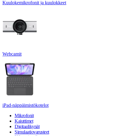
Kuulokemikrofonit ja kuulokkeet
Webcamit
iPad-näppäimistökotelot
Mikrofonit
Kaiuttimet
Digitaalikynät
Simulaatiovarusteet