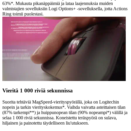
63%*. Mukauta pikanäppäimiä ja lataa laajennuksia muiden
valmistajien sovelluksiin Logi Options+ -sovelluksella, jotta Actions
Ring toimii puolestasi.
Vieritä 1 000 riviä sekunnissa
Suorita tehtäviä MagSpeed-vierityspyörällä, joka on Logitechin
nopein ja tarkin vierityskokemus*. Vaihda vaivatta asteittaisen tilan
(87% tarkempi**) ja huippunopean tilan (90% nopeampi*) välillä ja
selaa 1 000 riviä sekunnissa. Koneistettu teräspyörä on sulava,
hiljainen ja painotettu täydelliseen liu'utukseen.