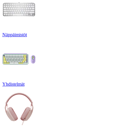
Näppäimistöt
Yhdistelmät