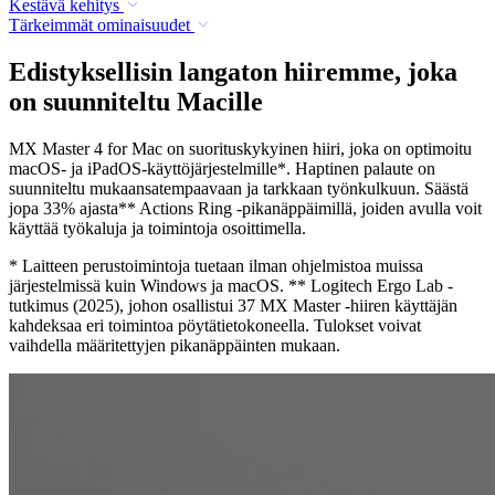
Kestävä kehitys
Tärkeimmät ominaisuudet
Edistyksellisin langaton hiiremme, joka
on suunniteltu Macille
MX Master 4 for Mac on suorituskykyinen hiiri, joka on optimoitu
macOS- ja iPadOS-käyttöjärjestelmille*. Haptinen palaute on
suunniteltu mukaansatempaavaan ja tarkkaan työnkulkuun. Säästä
jopa 33% ajasta** Actions Ring -pikanäppäimillä, joiden avulla voit
käyttää työkaluja ja toimintoja osoittimella.
* Laitteen perustoimintoja tuetaan ilman ohjelmistoa muissa
järjestelmissä kuin Windows ja macOS. ** Logitech Ergo Lab -
tutkimus (2025), johon osallistui 37 MX Master -hiiren käyttäjän
kahdeksaa eri toimintoa pöytätietokoneella. Tulokset voivat
vaihdella määritettyjen pikanäppäinten mukaan.