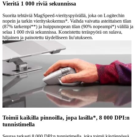
Vieritä 1 000 riviä sekunnissa
Suorita tehtäviä MagSpeed-vierityspyörällä, joka on Logitechin
nopein ja tarkin vierityskokemus*. Vaihda vaivatta asteittaisen tilan
(87% tarkempi**) ja huippunopean tilan (90% nopeampi*) välillä ja
selaa 1 000 riviä sekunnissa. Koneistettu teräspyörä on sulava,
hiljainen ja painotettu täydelliseen liu'utukseen.
Toimii kaikilla pinnoilla, jopa lasilla*, 8 000 DPI:n
tunnistimella
Seuraa tarkasti 8 000 DPI:n tunnistimella, joka toimii käytännössä