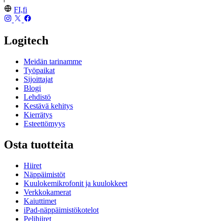
FI,fi
Logitech
Meidän tarinamme
Työpaikat
Sijoittajat
Blogi
Lehdistö
Kestävä kehitys
Kierrätys
Esteettömyys
Osta tuotteita
Hiiret
Näppäimistöt
Kuulokemikrofonit ja kuulokkeet
Verkkokamerat
Kaiuttimet
iPad-näppäimistökotelot
Pelihiiret