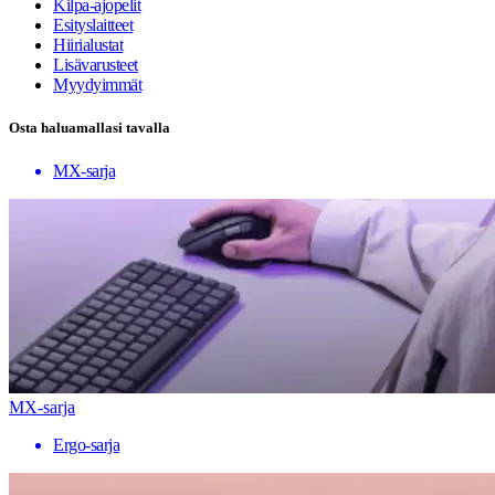
Kilpa-ajopelit
Esityslaitteet
Hiirialustat
Lisävarusteet
Myydyimmät
Osta haluamallasi tavalla
MX-sarja
MX-sarja
Ergo-sarja