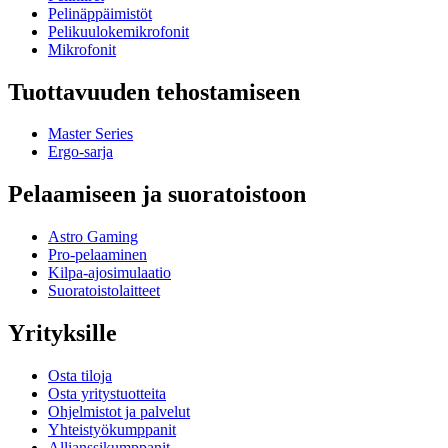
Pelinäppäimistöt
Pelikuulokemikrofonit
Mikrofonit
Tuottavuuden tehostamiseen
Master Series
Ergo-sarja
Pelaamiseen ja suoratoistoon
Astro Gaming
Pro-pelaaminen
Kilpa-ajosimulaatio
Suoratoistolaitteet
Yrityksille
Osta tiloja
Osta yritystuotteita
Ohjelmistot ja palvelut
Yhteistyökumppanit
Allianssikumppanit