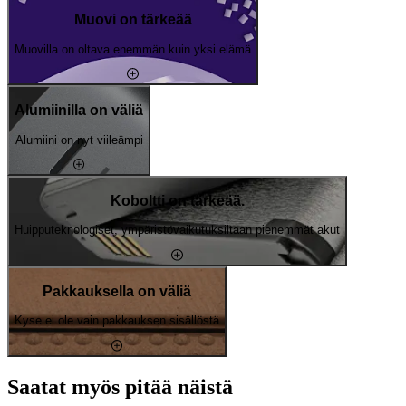
Muovi on tärkeää
Muovilla on oltava enemmän kuin yksi elämä
Alumiinilla on väliä
Alumiini on nyt viileämpi
Koboltti on tärkeää.
Huipputeknologiset, ympäristövaikutuksiltaan pienemmät akut
Pakkauksella on väliä
Kyse ei ole vain pakkauksen sisällöstä
Saatat myös pitää näistä