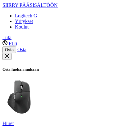
SIIRRY PÄÄSISÄLTÖÖN
Logitech G
Yritykset
Koulut
Tuki
FI,fi
Osta
Osta
Osta luokan mukaan
Hiiret