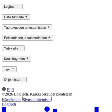
Logitech
Osta tuotteita
Tuottavuuden tehostamiseen
Pelaamiseen ja suoratoistoon
Yrityksille
Koulukäyttöön
Tuki
Ohjelmistot
FI,fi
©2026 Logitech. Kaikki oikeudet pidätetään
Käyttöehdot
Sivustohakemisto
Logitech