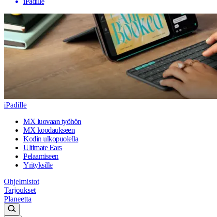
iPadille
iPadille
MX luovaan työhön
MX koodaukseen
Kodin ulkopuolella
Ultimate Ears
Pelaamiseen
Yrityksille
Ohjelmistot
Tarjoukset
Planeetta