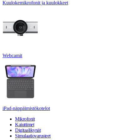
Kuulokemikrofonit ja kuulokkeet
Webcamit
iPad-näppäimistökotelot
Mikrofonit
Kaiuttimet
Digitaalikynät
Simulaatiovarusteet