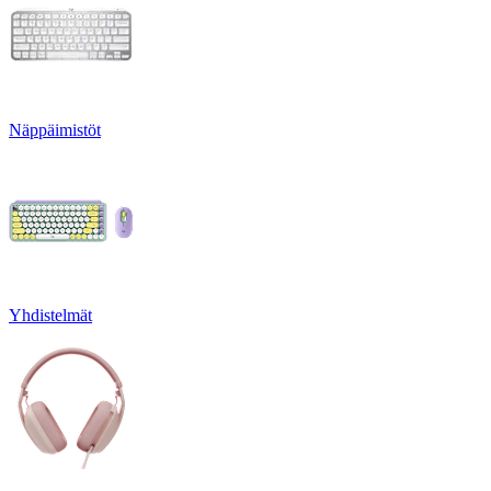
Näppäimistöt
Yhdistelmät