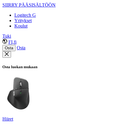
SIIRRY PÄÄSISÄLTÖÖN
Logitech G
Yritykset
Koulut
Tuki
FI,fi
Osta
Osta
Osta luokan mukaan
Hiiret