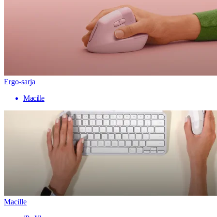
Ergo-sarja
Macille
Macille