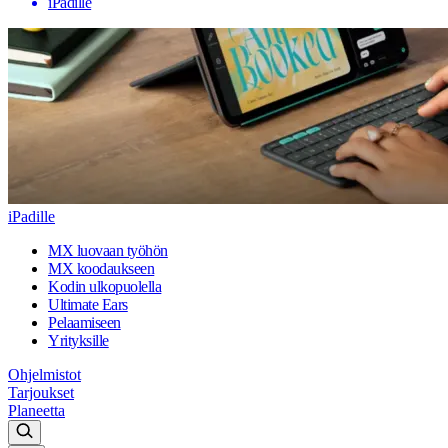
iPadille
iPadille
MX luovaan työhön
MX koodaukseen
Kodin ulkopuolella
Ultimate Ears
Pelaamiseen
Yrityksille
Ohjelmistot
Tarjoukset
Planeetta