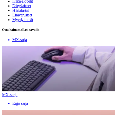
Kilpa-ajopelit
Esityslaitteet
Hiirialustat
Lisävarusteet
Myydyimmät
Osta haluamallasi tavalla
MX-sarja
MX-sarja
Ergo-sarja