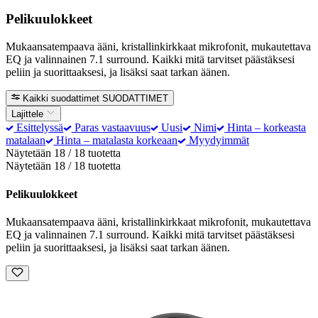
Pelikuulokkeet
Mukaansatempaava ääni, kristallinkirkkaat mikrofonit, mukautettava
EQ ja valinnainen 7.1 surround. Kaikki mitä tarvitset päästäksesi
peliin ja suorittaaksesi, ja lisäksi saat tarkan äänen.
Kaikki suodattimet
SUODATTIMET
Lajittele
Esittelyssä
Paras vastaavuus
Uusi
Nimi
Hinta – korkeasta
matalaan
Hinta – matalasta korkeaan
Myydyimmät
Näytetään 18 / 18 tuotetta
Näytetään 18 / 18 tuotetta
Pelikuulokkeet
Mukaansatempaava ääni, kristallinkirkkaat mikrofonit, mukautettava
EQ ja valinnainen 7.1 surround. Kaikki mitä tarvitset päästäksesi
peliin ja suorittaaksesi, ja lisäksi saat tarkan äänen.