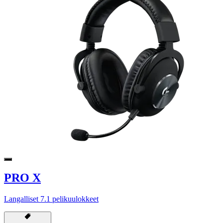
PRO X
Langalliset 7.1 pelikuulokkeet