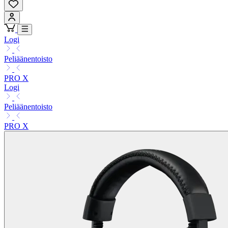
Logi
Peliäänentoisto
PRO X
Logi
Peliäänentoisto
PRO X