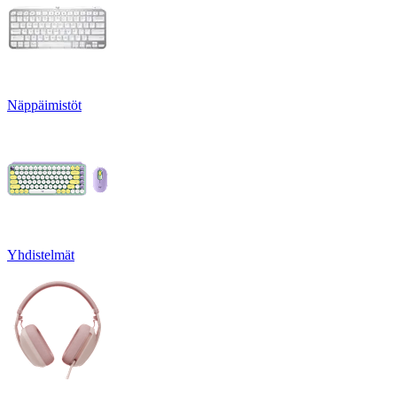
Näppäimistöt
Yhdistelmät