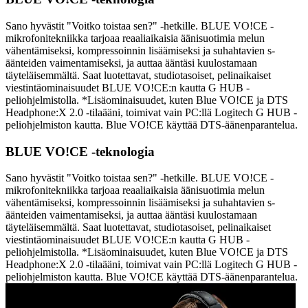
Sano hyvästit "Voitko toistaa sen?" -hetkille. BLUE VO!CE -
mikrofonitekniikka tarjoaa reaaliaikaisia äänisuotimia melun
vähentämiseksi, kompressoinnin lisäämiseksi ja suhahtavien s-
äänteiden vaimentamiseksi, ja auttaa ääntäsi kuulostamaan
täyteläisemmältä. Saat luotettavat, studiotasoiset, pelinaikaiset
viestintäominaisuudet BLUE VO!CE:n kautta G HUB -
peliohjelmistolla. *Lisäominaisuudet, kuten Blue VO!CE ja DTS
Headphone:X 2.0 -tilaääni, toimivat vain PC:llä Logitech G HUB -
peliohjelmiston kautta. Blue VO!CE käyttää DTS-äänenparantelua.
BLUE VO!CE -teknologia
Sano hyvästit "Voitko toistaa sen?" -hetkille. BLUE VO!CE -
mikrofonitekniikka tarjoaa reaaliaikaisia äänisuotimia melun
vähentämiseksi, kompressoinnin lisäämiseksi ja suhahtavien s-
äänteiden vaimentamiseksi, ja auttaa ääntäsi kuulostamaan
täyteläisemmältä. Saat luotettavat, studiotasoiset, pelinaikaiset
viestintäominaisuudet BLUE VO!CE:n kautta G HUB -
peliohjelmistolla. *Lisäominaisuudet, kuten Blue VO!CE ja DTS
Headphone:X 2.0 -tilaääni, toimivat vain PC:llä Logitech G HUB -
peliohjelmiston kautta. Blue VO!CE käyttää DTS-äänenparantelua.