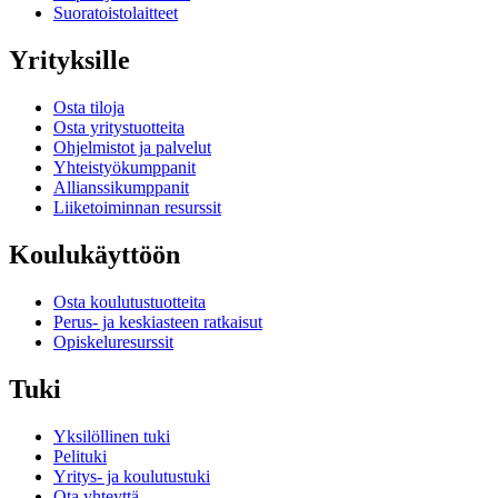
Suoratoistolaitteet
Yrityksille
Osta tiloja
Osta yritystuotteita
Ohjelmistot ja palvelut
Yhteistyökumppanit
Allianssikumppanit
Liiketoiminnan resurssit
Koulukäyttöön
Osta koulutustuotteita
Perus- ja keskiasteen ratkaisut
Opiskeluresurssit
Tuki
Yksilöllinen tuki
Pelituki
Yritys- ja koulutustuki
Ota yhteyttä