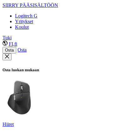
SIIRRY PÄÄSISÄLTÖÖN
Logitech G
Yritykset
Koulut
Tuki
FI,fi
Osta
Osta
Osta luokan mukaan
Hiiret