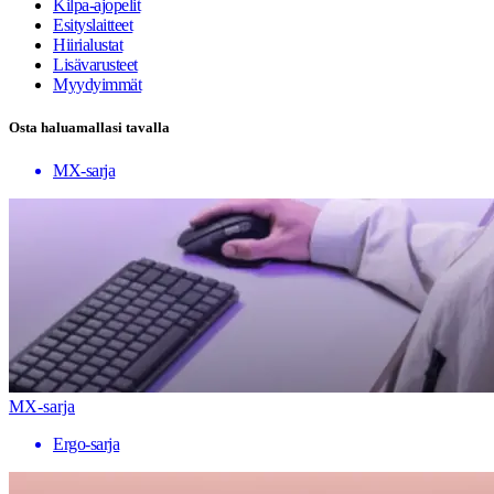
Kilpa-ajopelit
Esityslaitteet
Hiirialustat
Lisävarusteet
Myydyimmät
Osta haluamallasi tavalla
MX-sarja
MX-sarja
Ergo-sarja