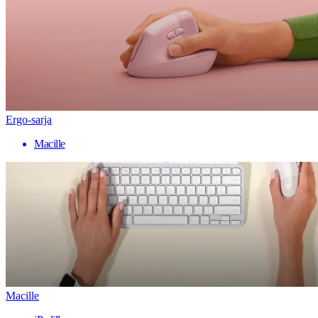
Ergo-sarja
Macille
Macille