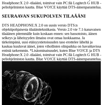
Headphone:X 2.0 -tilaääni, toimivat vain PC:llä Logitech G HUB -
peliohjelmiston kautta. Blue VO!CE käyttää DTS-äänenparantelua.
SEURAAVAN SUKUPOLVEN TILAÄÄNI
DTS HEADPHONE:X 2.0 on uusin versio DTS:n
objektipohjaisesta tilaäänitekniikasta. Versio 2.0 vie 7.1-kanavaisen
tilaäänen pitemmälle kuin koskaan ennen: sen bassotoisto, äänen
selkeys ja läheisyyden ilmaisu ovat omaa luokkaansa. Ja
tärkeimpänä, uusi etäisyystietoisuuden taso erottelee läheltä ja
kaukaa kuuluvat äänet, joten vihollisten olinpaikka on havaittavissa
entistä tarkemmin. *Lisäominaisuudet, kuten Blue VO!CE ja DTS
Headphone:X 2.0 -tilaääni, toimivat vain PC:llä Logitech G HUB -
peliohjelmiston kautta. Blue VO!CE käyttää DTS-äänenparantelua.