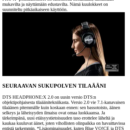
mukavilta ja näyttämään edustavilta. Nämä kuulokkeet on
suunniteltu pitkäaikaiseen käyttöön.
SEURAAVAN SUKUPOLVEN TILAÄÄNI
DTS HEADPHONE:X 2.0 on uusin versio DTS:n
objektipohjaisesta tilaäänitekniikasta. Versio 2.0 vie 7.1-kanavaisen
tilaäänen pitemmälle kuin koskaan ennen: sen bassotoisto, äänen
selkeys ja läheisyyden ilmaisu ovat omaa luokkaansa. Ja
tärkeimpänä, uusi etäisyystietoisuuden taso erottelee läheltä ja
kaukaa kuuluvat äänet, joten vihollisten olinpaikka on havaittavissa
entistä tarkemmin. *Lisäominaisuudet, kuten Blue VO!CE ja DTS