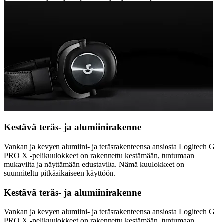
Kestävä teräs- ja alumiinirakenne
Vankan ja kevyen alumiini- ja teräsrakenteensa ansiosta Logitech G
PRO X -pelikuulokkeet on rakennettu kestämään, tuntumaan
mukavilta ja näyttämään edustavilta. Nämä kuulokkeet on
suunniteltu pitkäaikaiseen käyttöön.
Kestävä teräs- ja alumiinirakenne
Vankan ja kevyen alumiini- ja teräsrakenteensa ansiosta Logitech G
PRO X -pelikuulokkeet on rakennettu kestämään, tuntumaan