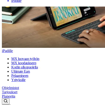
iPadille
iPadille
MX luovaan työhön
MX koodaukseen
Kodin ulkopuolella
Ultimate Ears
Pelaamiseen
Yrityksille
Ohjelmistot
Tarjoukset
Planeetta