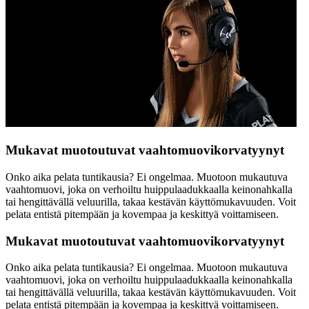
Mukavat muotoutuvat vaahtomuovikorvatyynyt
Onko aika pelata tuntikausia? Ei ongelmaa. Muotoon mukautuva
vaahtomuovi, joka on verhoiltu huippulaadukkaalla keinonahkalla
tai hengittävällä veluurilla, takaa kestävän käyttömukavuuden. Voit
pelata entistä pitempään ja kovempaa ja keskittyä voittamiseen.
Mukavat muotoutuvat vaahtomuovikorvatyynyt
Onko aika pelata tuntikausia? Ei ongelmaa. Muotoon mukautuva
vaahtomuovi, joka on verhoiltu huippulaadukkaalla keinonahkalla
tai hengittävällä veluurilla, takaa kestävän käyttömukavuuden. Voit
pelata entistä pitempään ja kovempaa ja keskittyä voittamiseen.