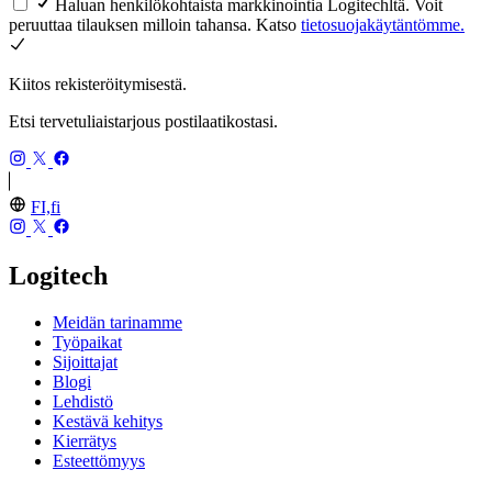
Haluan henkilökohtaista markkinointia Logitechltä. Voit
peruuttaa tilauksen milloin tahansa. Katso
tietosuojakäytäntömme.
Kiitos rekisteröitymisestä.
Etsi tervetuliaistarjous postilaatikostasi.
FI,fi
Logitech
Meidän tarinamme
Työpaikat
Sijoittajat
Blogi
Lehdistö
Kestävä kehitys
Kierrätys
Esteettömyys