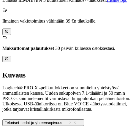
Lunasta ILMAINEN 3 kuukauden Aimlabs+-tilauksesi.
Lisätietoja.
Ilmainen vakiotoimitus vähintään 39 €n tilauksille.
Maksuttomat palautukset
30 päivän kuluessa ostoksestasi.
Kuvaus
Logitech® PRO X -pelikuulokkeet on suunniteltu yhteistyössä
ammattilaisten kanssa. Uuden sukupolven 7.1-tilaääni ja 50 mm:n
PRO-G-kaiutinelementit varmistavat huippuluokan peliäänentoiston.
Ulkoisessa USB-äänikortissa on Blue VO!CE -lähetyssuodattimet,
jotka tarjoavat kristallinkirkasta mikrofonilaatua.
Tekniset tiedot ja yhteensopivuus