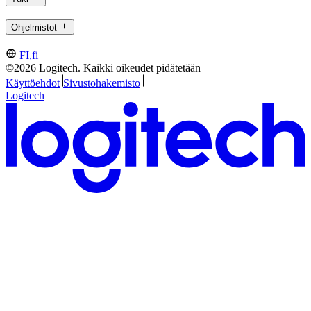
Ohjelmistot
FI,fi
©2026 Logitech. Kaikki oikeudet pidätetään
Käyttöehdot
Sivustohakemisto
Logitech