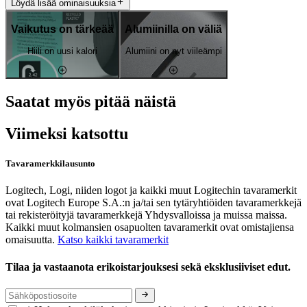
Löydä lisää ominaisuuksia
Vaikutus on tärkeää
Alumiinilla on väliä
Hiili on uusi kalori
Alumiini on nyt viileämpi
Saatat myös pitää näistä
Viimeksi katsottu
Tavaramerkkilausunto
Logitech, Logi, niiden logot ja kaikki muut Logitechin tavaramerkit
ovat Logitech Europe S.A.:n ja/tai sen tytäryhtiöiden tavaramerkkejä
tai rekisteröityjä tavaramerkkejä Yhdysvalloissa ja muissa maissa.
Kaikki muut kolmansien osapuolten tavaramerkit ovat omistajiensa
omaisuutta.
Katso kaikki tavaramerkit
Tilaa ja vastaanota erikoistarjouksesi sekä eksklusiiviset edut.