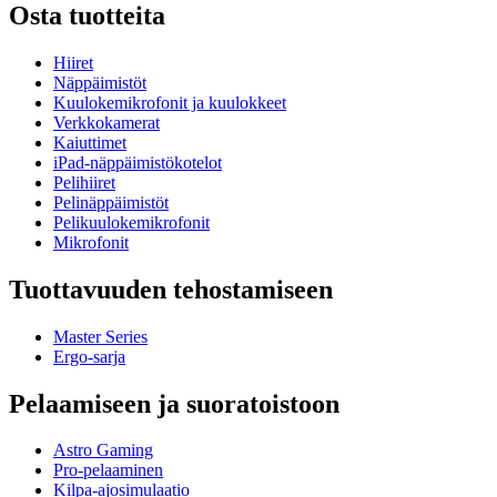
Osta tuotteita
Hiiret
Näppäimistöt
Kuulokemikrofonit ja kuulokkeet
Verkkokamerat
Kaiuttimet
iPad-näppäimistökotelot
Pelihiiret
Pelinäppäimistöt
Pelikuulokemikrofonit
Mikrofonit
Tuottavuuden tehostamiseen
Master Series
Ergo-sarja
Pelaamiseen ja suoratoistoon
Astro Gaming
Pro-pelaaminen
Kilpa-ajosimulaatio