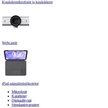
Kuulokemikrofonit ja kuulokkeet
Webcamit
iPad-näppäimistökotelot
Mikrofonit
Kaiuttimet
Digitaalikynät
Simulaatiovarusteet