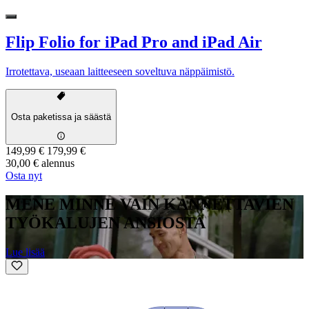
Flip Folio for iPad Pro and iPad Air
Irrotettava, useaan laitteeseen soveltuva näppäimistö.
Osta paketissa ja säästä
149,99 €
179,99 €
30,00 € alennus
Osta nyt
MENE MINNE VAIN KANNETTAVIEN
TYÖKALUJEN ANSIOSTA
Lue lisää