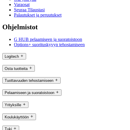
Varaosat
Seuraa Tilaustasi
Palautukset ja peruutukset
Ohjelmistot
G HUB pelaamiseen ja suoratoistoon
Options+ suorituskyvyn tehostamiseen
Logitech
Osta tuotteita
Tuottavuuden tehostamiseen
Pelaamiseen ja suoratoistoon
Yrityksille
Koulukäyttöön
Tuki