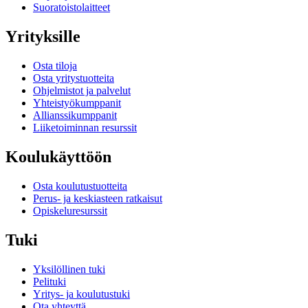
Suoratoistolaitteet
Yrityksille
Osta tiloja
Osta yritystuotteita
Ohjelmistot ja palvelut
Yhteistyökumppanit
Allianssikumppanit
Liiketoiminnan resurssit
Koulukäyttöön
Osta koulutustuotteita
Perus- ja keskiasteen ratkaisut
Opiskeluresurssit
Tuki
Yksilöllinen tuki
Pelituki
Yritys- ja koulutustuki
Ota yhteyttä