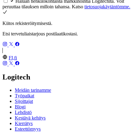
Haluan henkilökohtaista markkinointia Logitechltä. Voit
peruuttaa tilauksen milloin tahansa. Katso
tietosuojakäytäntömme.
Kiitos rekisteröitymisestä.
Etsi tervetuliaistarjous postilaatikostasi.
FI,fi
Logitech
Meidän tarinamme
Työpaikat
Sijoittajat
Blogi
Lehdistö
Kestävä kehitys
Kierrätys
Esteettömyys