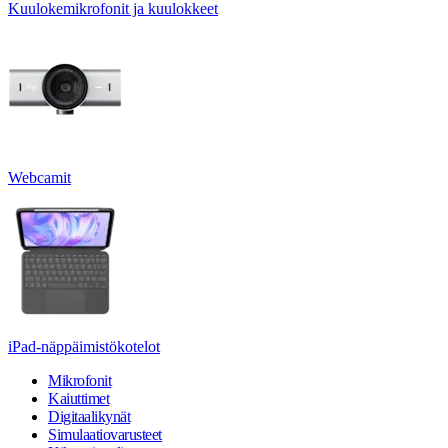
Kuulokemikrofonit ja kuulokkeet
Webcamit
iPad-näppäimistökotelot
Mikrofonit
Kaiuttimet
Digitaalikynät
Simulaatiovarusteet