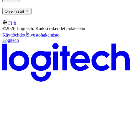
Ohjelmistot
FI,fi
©2026 Logitech. Kaikki oikeudet pidätetään
Käyttöehdot
Sivustohakemisto
Logitech