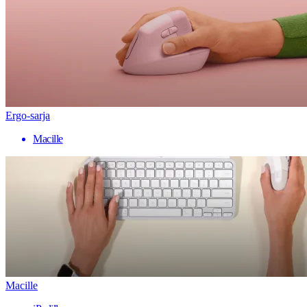
Ergo-sarja
Macille
Macille