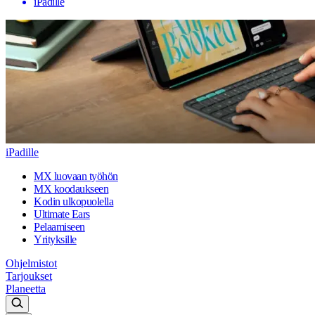
iPadille
iPadille
MX luovaan työhön
MX koodaukseen
Kodin ulkopuolella
Ultimate Ears
Pelaamiseen
Yrityksille
Ohjelmistot
Tarjoukset
Planeetta