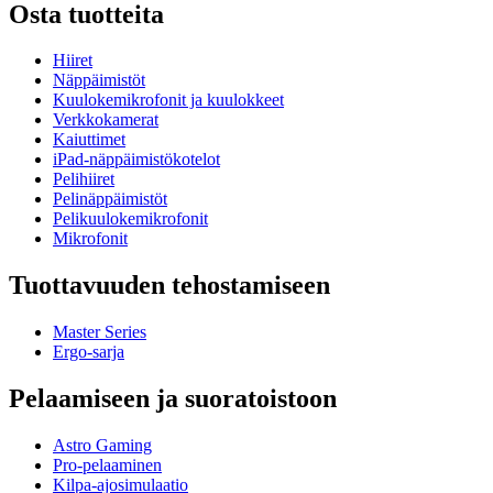
Osta tuotteita
Hiiret
Näppäimistöt
Kuulokemikrofonit ja kuulokkeet
Verkkokamerat
Kaiuttimet
iPad-näppäimistökotelot
Pelihiiret
Pelinäppäimistöt
Pelikuulokemikrofonit
Mikrofonit
Tuottavuuden tehostamiseen
Master Series
Ergo-sarja
Pelaamiseen ja suoratoistoon
Astro Gaming
Pro-pelaaminen
Kilpa-ajosimulaatio