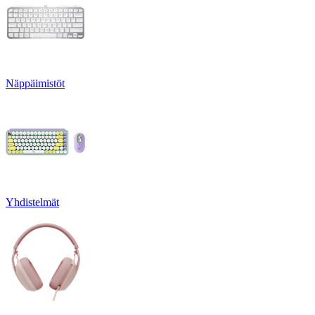
Näppäimistöt
Yhdistelmät