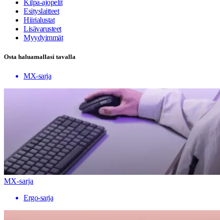
Kilpa-ajopelit
Esityslaitteet
Hiirialustat
Lisävarusteet
Myydyimmät
Osta haluamallasi tavalla
MX-sarja
MX-sarja
Ergo-sarja