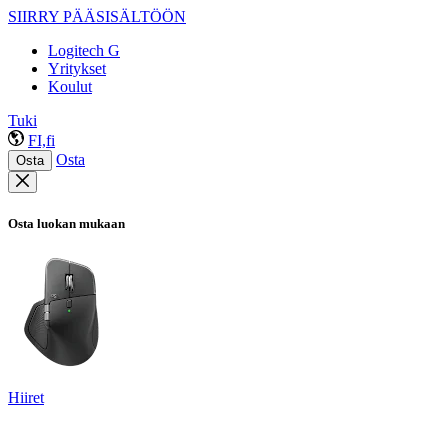
SIIRRY PÄÄSISÄLTÖÖN
Logitech G
Yritykset
Koulut
Tuki
FI,fi
Osta
Osta
Osta luokan mukaan
Hiiret