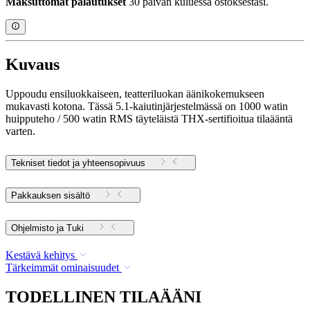
Maksuttomat palautukset
30 päivän kuluessa ostoksestasi.
Kuvaus
Uppoudu ensiluokkaiseen, teatteriluokan äänikokemukseen
mukavasti kotona. Tässä 5.1-kaiutinjärjestelmässä on 1000 watin
huipputeho / 500 watin RMS täyteläistä THX-sertifioitua tilaääntä
varten.
Tekniset tiedot ja yhteensopivuus
Pakkauksen sisältö
Ohjelmisto ja Tuki
Kestävä kehitys
Tärkeimmät ominaisuudet
TODELLINEN TILAÄÄNI