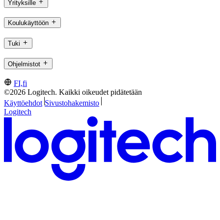
Yrityksille
Koulukäyttöön
Tuki
Ohjelmistot
FI,fi
©2026 Logitech. Kaikki oikeudet pidätetään
Käyttöehdot
Sivustohakemisto
Logitech