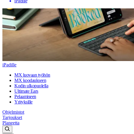
iPadille
iPadille
MX luovaan työhön
MX koodaukseen
Kodin ulkopuolella
Ultimate Ears
Pelaamiseen
Yrityksille
Ohjelmistot
Tarjoukset
Planeetta