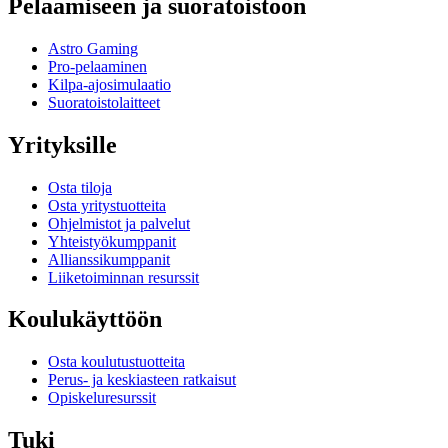
Pelaamiseen ja suoratoistoon
Astro Gaming
Pro-pelaaminen
Kilpa-ajosimulaatio
Suoratoistolaitteet
Yrityksille
Osta tiloja
Osta yritystuotteita
Ohjelmistot ja palvelut
Yhteistyökumppanit
Allianssikumppanit
Liiketoiminnan resurssit
Koulukäyttöön
Osta koulutustuotteita
Perus- ja keskiasteen ratkaisut
Opiskeluresurssit
Tuki