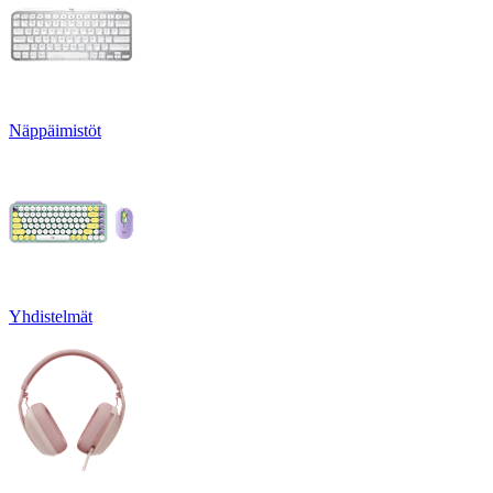
Näppäimistöt
Yhdistelmät