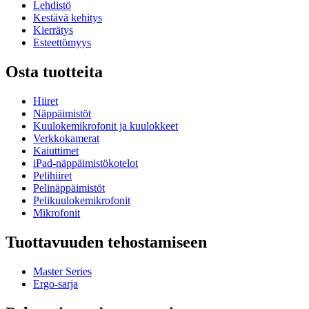
Lehdistö
Kestävä kehitys
Kierrätys
Esteettömyys
Osta tuotteita
Hiiret
Näppäimistöt
Kuulokemikrofonit ja kuulokkeet
Verkkokamerat
Kaiuttimet
iPad-näppäimistökotelot
Pelihiiret
Pelinäppäimistöt
Pelikuulokemikrofonit
Mikrofonit
Tuottavuuden tehostamiseen
Master Series
Ergo-sarja