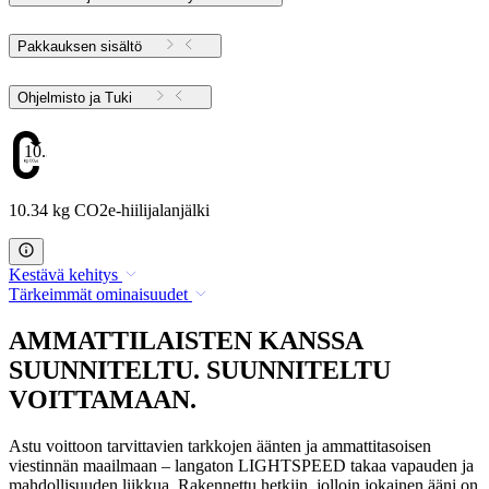
Pakkauksen sisältö
Ohjelmisto ja Tuki
10.34
10.34 kg CO2e-hiilijalanjälki
Kestävä kehitys
Tärkeimmät ominaisuudet
AMMATTILAISTEN KANSSA
SUUNNITELTU. SUUNNITELTU
VOITTAMAAN.
Astu voittoon tarvittavien tarkkojen äänten ja ammattitasoisen
viestinnän maailmaan – langaton LIGHTSPEED takaa vapauden ja
mahdollisuuden liikkua. Rakennettu hetkiin, jolloin jokainen ääni on