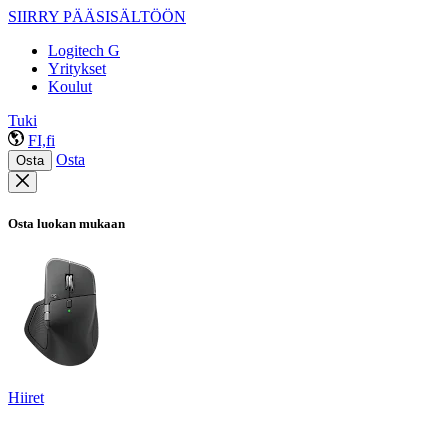
SIIRRY PÄÄSISÄLTÖÖN
Logitech G
Yritykset
Koulut
Tuki
FI,fi
Osta
Osta
Osta luokan mukaan
Hiiret