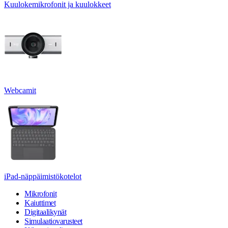
Kuulokemikrofonit ja kuulokkeet
Webcamit
iPad-näppäimistökotelot
Mikrofonit
Kaiuttimet
Digitaalikynät
Simulaatiovarusteet