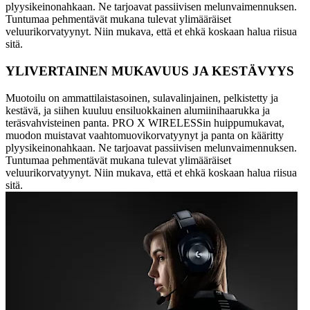
plyysikeinonahkaan. Ne tarjoavat passiivisen melunvaimennuksen.
Tuntumaa pehmentävät mukana tulevat ylimääräiset
veluurikorvatyynyt. Niin mukava, että et ehkä koskaan halua riisua
sitä.
YLIVERTAINEN MUKAVUUS JA KESTÄVYYS
Muotoilu on ammattilaistasoinen, sulavalinjainen, pelkistetty ja
kestävä, ja siihen kuuluu ensiluokkainen alumiinihaarukka ja
teräsvahvisteinen panta. PRO X WIRELESSin huippumukavat,
muodon muistavat vaahtomuovikorvatyynyt ja panta on kääritty
plyysikeinonahkaan. Ne tarjoavat passiivisen melunvaimennuksen.
Tuntumaa pehmentävät mukana tulevat ylimääräiset
veluurikorvatyynyt. Niin mukava, että et ehkä koskaan halua riisua
sitä.