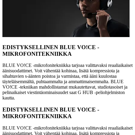
EDISTYKSELLINEN BLUE VO!CE -
MIKROFONITEKNIIKKA
BLUE VO!CE -mikrofonitekniikka tarjoaa valittavaksi reaaliaikaiset
äänisuodattimet. Voit vähentää kohinaa, lisätä kompressiota ja
sihahtavien s-äänten poistoa ja varmistaa, että ääni kuulostaa
täyteläisemmältä, puhtaammalta ja ammattimaisemmalta. BLUE
VO!CE -tekniikan mahdollistamat mukautettavat, studiotasoiset ja
pelinaikaiset viestintäominaisuudet saat G HUB -peliohjelmiston
kautta.
EDISTYKSELLINEN BLUE VO!CE -
MIKROFONITEKNIIKKA
BLUE VO!CE -mikrofonitekniikka tarjoaa valittavaksi reaaliaikaiset
äänisuodattimet. Voit vähentää kohinaa, lisätä kompressiota ja