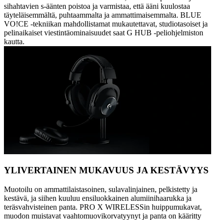
sihahtavien s-äänten poistoa ja varmistaa, että ääni kuulostaa
täyteläisemmältä, puhtaammalta ja ammattimaisemmalta. BLUE
VO!CE -tekniikan mahdollistamat mukautettavat, studiotasoiset ja
pelinaikaiset viestintäominaisuudet saat G HUB -peliohjelmiston
kautta.
YLIVERTAINEN MUKAVUUS JA KESTÄVYYS
Muotoilu on ammattilaistasoinen, sulavalinjainen, pelkistetty ja
kestävä, ja siihen kuuluu ensiluokkainen alumiinihaarukka ja
teräsvahvisteinen panta. PRO X WIRELESSin huippumukavat,
muodon muistavat vaahtomuovikorvatyynyt ja panta on kääritty